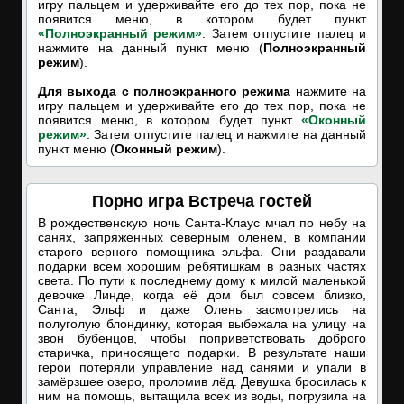
игру пальцем и удерживайте его до тех пор, пока не
появится меню, в котором будет пункт
«Полноэкранный режим»
. Затем отпустите палец и
нажмите на данный пункт меню (
Полноэкранный
режим
).
Для выхода с полноэкранного режима
нажмите на
игру пальцем и удерживайте его до тех пор, пока не
появится меню, в котором будет пункт
«Оконный
режим»
. Затем отпустите палец и нажмите на данный
пункт меню (
Оконный режим
).
Порно игра Встреча гостей
В рождественскую ночь Санта-Клаус мчал по небу на
санях, запряженных северным оленем, в компании
старого верного помощника эльфа. Они раздавали
подарки всем хорошим ребятишкам в разных частях
света. По пути к последнему дому к милой маленькой
девочке Линде, когда её дом был совсем близко,
Санта, Эльф и даже Олень засмотрелись на
полуголую блондинку, которая выбежала на улицу на
звон бубенцов, чтобы поприветствовать доброго
старичка, приносящего подарки. В результате наши
герои потеряли управление над санями и упали в
замёрзшее озеро, проломив лёд. Девушка бросилась к
ним на помощь, вытащила всех из воды, погрузила на