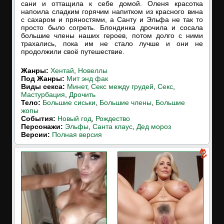
сани и оттащила к себе домой. Оленя красотка
напоила сладким горячим напитком из красного вина
с сахаром и пряностями, а Санту и Эльфа не так то
просто было согреть. Блондинка дрочила и сосала
большие члены наших героев, потом долго с ними
трахались, пока им не стало лучше и они не
продолжили своё путешествие.
Жанры:
Хентай
,
Новеллы
Под Жанры:
Мит энд фак
Виды секса:
Минет
,
Секс между грудей
,
Секс
,
Мастурбация
,
Дрочить
Тело:
Большие сиськи
,
Большие члены
,
Большие
жопы
События:
Новый год
,
Рождество
Персонажи:
Эльфы
,
Санта клаус
,
Дед мороз
Версии:
Полная версия