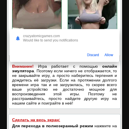
crazyatomicgames.com
🔥ПОРНО-ЧАТ ОНЛАЙН🔥
✅ЗАХОДИ, ПОДРОЧИМ!
Would like to send you notifications
Я кончаю! С͟м͟о͟т͟р͟е͟т͟ь͟!➡️
🔥ПОКАЗЫВАЕМ НАШИ
ДЫРОЧКИ!🔥
Discard
Allow
Внимание!
Игра работает с помощью
онлайн
эмулятора
. Поэтому если ничего не отображается, то
не закрывайте игру, а просто наберитесь терпения и
дождитесь её загрузки. Если на протяжении долгого
времени игра так и не загрузилась, то скорее всего
ваше устройство не достаточно мощное для
воспроизведения этой игры. Поэтому не
расстраивайтесь, просто найдите другую игру на
нашем сайте и поиграйте в неё!
Сделать на весь экран:
Для перехода в полноэкранный режим
нажмите на