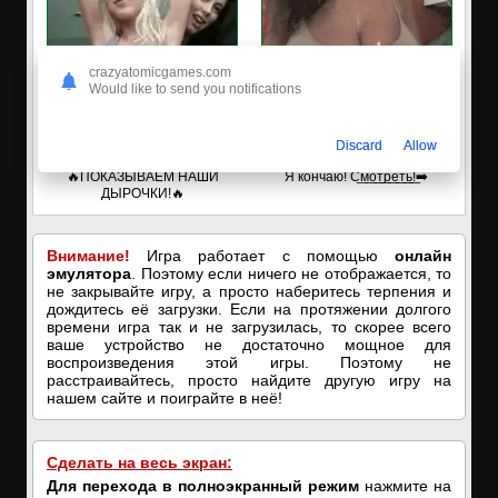
crazyatomicgames.com
Would like to send you notifications
Discard
Allow
✅ЗАХОДИ, ПОДРОЧИМ!
🔥ПОРНО-ЧАТ ОНЛАЙН🔥
🔥ПОКАЗЫВАЕМ НАШИ
Я кончаю! С͟м͟о͟т͟р͟е͟т͟ь͟!➡️
ДЫРОЧКИ!🔥
Внимание!
Игра работает с помощью
онлайн
эмулятора
. Поэтому если ничего не отображается, то
не закрывайте игру, а просто наберитесь терпения и
дождитесь её загрузки. Если на протяжении долгого
времени игра так и не загрузилась, то скорее всего
ваше устройство не достаточно мощное для
воспроизведения этой игры. Поэтому не
расстраивайтесь, просто найдите другую игру на
нашем сайте и поиграйте в неё!
Сделать на весь экран:
Для перехода в полноэкранный режим
нажмите на