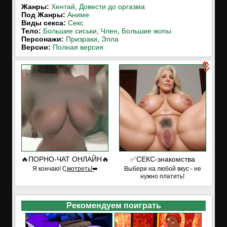
Жанры:
Хентай
,
Довести до оргазма
Под Жанры:
Аниме
Виды секса:
Секс
Тело:
Большие сиськи
,
Член
,
Большие жопы
Персонажи:
Призраки
,
Элла
Версии:
Полная версия
🔥ПОРНО-ЧАТ ОНЛАЙН🔥
✅СЕКС-знакомства
Я кончаю! С͟м͟о͟т͟р͟е͟т͟ь͟!➡️
Выбери на любой вкус - не
нужно платить!
Рекомендуем поиграть