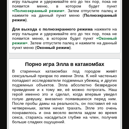
игру пальцем и удерживайте его до тех пор, пока не
появится меню, в котором будет пункт
«Полноэкранный режим»
. Затем отпустите палец и
нажмите на данный пункт меню (
Полноэкранный
режим
).
Для выхода с полноэкранного режима
нажмите на
игру пальцем и удерживайте его до тех пор, пока не
появится меню, в котором будет пункт
«Оконный
режим»
. Затем отпустите палец и нажмите на данный
пункт меню (
Оконный режим
).
Порно игра Элла в катакомбах
В старинных катакомбах под городом живёт
сексуальный призрак по имени Элла. К ней частенько
попадают исследователи подземных убежищ и других
подземных объектов. Элла абсолютно безвредное
привидение и к тому же, её можно потрогать. Наш
герой именно это и сделал, когда впервые увидел
голую девушку, внезапно появившеюся перед ним.
После пробы дамы на реальность, он поставил её на
четвереньки, затем начал трахать. Элле это очень
понравилось и она весело виляла задом во время
секса, стараясь насадиться глубже на член, получив
больше сладких ощущений.