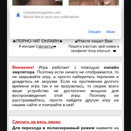
crazyatomicgames.com
Would like to send you notifications
Discard
Allow
🔥ПОРНО-ЧАТ ОНЛАЙН🔥
✔️Настя пишет Вам
Я кончаю! С͟м͟о͟т͟р͟е͟т͟ь͟!➡️
Пишите в вотсап, мой номер в
профиле! Хочу ебаться...❤️
Внимание!
Игра работает с помощью
онлайн
эмулятора
. Поэтому если ничего не отображается, то
не закрывайте игру, а просто наберитесь терпения и
дождитесь её загрузки. Если на протяжении долгого
времени игра так и не загрузилась, то скорее всего
ваше устройство не достаточно мощное для
воспроизведения этой игры. Поэтому не
расстраивайтесь, просто найдите другую игру на
нашем сайте и поиграйте в неё!
Сделать на весь экран:
Для перехода в полноэкранный режим
нажмите на