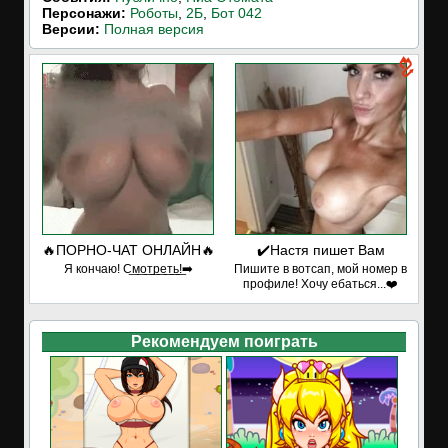
Персонажи:
Роботы
,
2Б
,
Бот 042
Версии:
Полная версия
🔥ПОРНО-ЧАТ ОНЛАЙН🔥
✔️Настя пишет Вам
Я кончаю! С͟м͟о͟т͟р͟е͟т͟ь͟!➡️
Пишите в вотсап, мой номер в
профиле! Хочу ебаться...❤️
Рекомендуем поиграть