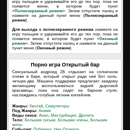
игру пальцем и удерживайте его до тех пор, пока не
появится меню, в котором будет пункт
«Полноэкранный режим»
. Затем отпустите палец и
нажмите на данный пункт меню (
Полноэкранный
режим
).
Для выхода с полноэкранного режима
нажмите на
игру пальцем и удерживайте его до тех пор, пока не
появится меню, в котором будет пункт
«Оконный
режим»
. Затем отпустите палец и нажмите на данный
пункт меню (
Оконный режим
).
Порно игра Открытый бар
Сексуальный андроид 2Б отдыхает на солнечном
пляже в баре, который открыл ради неё Бот ноль-
четыре-два. Машина поддержки предлагает каждому
желающему воспользоваться задней дырочкой
красавицы, пока она сидит на барном стуле,
наслаждаясь голубым летним коктейлем.
Жанры:
Хентай
,
Симуляторы
Под Жанры:
Аниме
Виды секса:
Анал
,
Мастурбация
,
Дрочить
Тело:
Большие сиськи
,
Большие члены
,
Большие
жопы
События:
Публично
,
Ниа Отомата