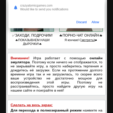
crazyatomicgames.com
Would like to send you notifications
Discard
Allow
✅ЗАХОДИ, ПОДРОЧИМ!
🔥ПОРНО-ЧАТ ОНЛАЙН🔥
🔥ПОКАЗЫВАЕМ НАШИ
Я кончаю! С͟м͟о͟т͟р͟е͟т͟ь͟!➡️
ДЫРОЧКИ!🔥
Внимание!
Игра работает с помощью
онлайн
эмулятора
. Поэтому если ничего не отображается, то
не закрывайте игру, а просто наберитесь терпения и
дождитесь её загрузки. Если на протяжении долгого
времени игра так и не загрузилась, то скорее всего
ваше устройство не достаточно мощное для
воспроизведения этой игры. Поэтому не
расстраивайтесь, просто найдите другую игру на
нашем сайте и поиграйте в неё!
Сделать на весь экран:
Для перехода в полноэкранный режим
нажмите на