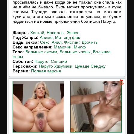
просыпалась и даже когда он её трахал она спала как
не в чём не бывало. Быть может проснувшись в луже
спермы Тсунаде вдоволь отыграется на молодом
хулигане, этого мы к сожалению не узнаем, но будем
надеяться на новые приключения братишки Наруто.
Жанры:
Хентай
,
Новеллы
,
Экшен
Под Жанры:
Аниме
,
Мит энд фак
Виды секса:
Секс
,
Анал
,
Фистинг
,
Дрочить
Cекс направления:
Мамочки
,
Милф
Тело:
Большие сиськи
,
Большие члены
,
Большие
жопы
События:
Наруто
,
Спящие
Персонажи:
Наруто Удзумаки
,
Цунаде Сенджу
Версии:
Полная версия