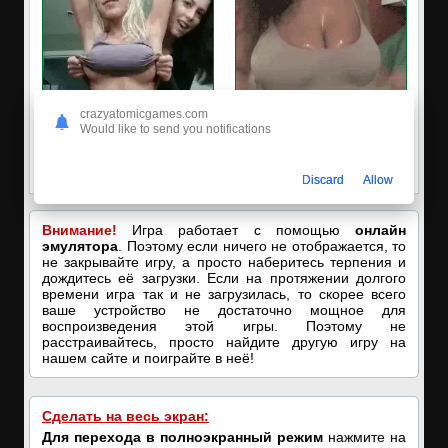
crazyatomicgames.com
Would like to send you notifications
✅ЗАХОДИ, ПОДРОЧИМ!
🔥ПОРНО-ЧАТ ОНЛАЙН🔥
🔥ПОКАЗЫВАЕМ НАШИ
Я кончаю! С͟м͟о͟т͟р͟е͟т͟ь͟!➡️
ДЫРОЧКИ!🔥
Discard
Allow
Внимание!
Игра работает с помощью
онлайн
эмулятора
. Поэтому если ничего не отображается, то
не закрывайте игру, а просто наберитесь терпения и
дождитесь её загрузки. Если на протяжении долгого
времени игра так и не загрузилась, то скорее всего
ваше устройство не достаточно мощное для
воспроизведения этой игры. Поэтому не
расстраивайтесь, просто найдите другую игру на
нашем сайте и поиграйте в неё!
Сделать на весь экран:
Для перехода в полноэкранный режим
нажмите на