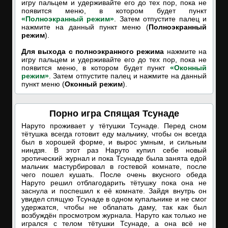
игру пальцем и удерживайте его до тех пор, пока не
появится меню, в котором будет пункт
«Полноэкранный режим»
. Затем отпустите палец и
нажмите на данный пункт меню (
Полноэкранный
режим
).
Для выхода с полноэкранного режима
нажмите на
игру пальцем и удерживайте его до тех пор, пока не
появится меню, в котором будет пункт
«Оконный
режим»
. Затем отпустите палец и нажмите на данный
пункт меню (
Оконный режим
).
Порно игра Спящая Тсунаде
Наруто проживает у тётушки Тсунаде. Перед сном
тётушка всегда готовит еду мальчику, чтобы он всегда
был в хорошей форме, и вырос умным, и сильным
ниндзя. В этот раз Наруто купил себе новый
эротический журнал и пока Тсунаде была занята едой
мальчик мастурбировал в гостевой комнате, после
чего пошел кушать. После очень вкусного обеда
Наруто решил отблагодарить тётушку пока она не
заснула и поспешил к её комнате. Зайдя внутрь он
увидел спящую Тсунаде в одном купальнике и не смог
удержатся, чтобы не облапать даму, так как был
возбуждён просмотром журнала. Наруто как только не
игрался с телом тётушки Тсунаде, а она всё не