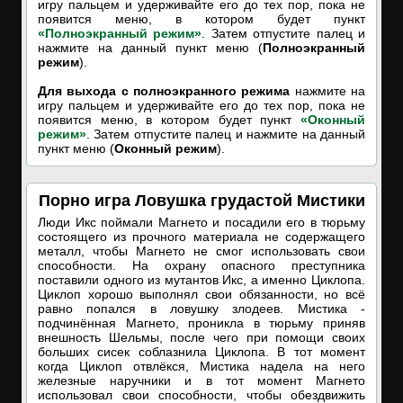
игру пальцем и удерживайте его до тех пор, пока не
появится меню, в котором будет пункт
«Полноэкранный режим»
. Затем отпустите палец и
нажмите на данный пункт меню (
Полноэкранный
режим
).
Для выхода с полноэкранного режима
нажмите на
игру пальцем и удерживайте его до тех пор, пока не
появится меню, в котором будет пункт
«Оконный
режим»
. Затем отпустите палец и нажмите на данный
пункт меню (
Оконный режим
).
Порно игра Ловушка грудастой Мистики
Люди Икс поймали Магнето и посадили его в тюрьму
состоящего из прочного материала не содержащего
металл, чтобы Магнето не смог использовать свои
способности. На охрану опасного преступника
поставили одного из мутантов Икс, а именно Циклопа.
Циклоп хорошо выполнял свои обязанности, но всё
равно попался в ловушку злодеев. Мистика -
подчинённая Магнето, проникла в тюрьму приняв
внешность Шельмы, после чего при помощи своих
больших сисек соблазнила Циклопа. В тот момент
когда Циклоп отвлёкся, Мистика надела на него
железные наручники и в тот момент Магнето
использовал свои способности, чтобы обездвижить