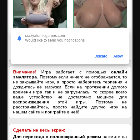
crazyatomicgames.com
Would like to send you notifications
✅ЗАХОДИ, ПОДРОЧИМ!
🔥ПОРНО-ЧАТ ОНЛАЙН🔥
🔥ПОКАЗЫВАЕМ НАШИ
Я кончаю! С͟м͟о͟т͟р͟е͟т͟ь͟!➡️
ДЫРОЧКИ!🔥
Discard
Allow
Внимание!
Игра работает с помощью
онлайн
эмулятора
. Поэтому если ничего не отображается, то
не закрывайте игру, а просто наберитесь терпения и
дождитесь её загрузки. Если на протяжении долгого
времени игра так и не загрузилась, то скорее всего
ваше устройство не достаточно мощное для
воспроизведения этой игры. Поэтому не
расстраивайтесь, просто найдите другую игру на
нашем сайте и поиграйте в неё!
Сделать на весь экран:
Для перехода в полноэкранный режим
нажмите на