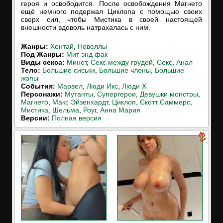
героя и освободится. После освобождения Магнето
ещё немного подержал Циклопа с помощью своих
сверх сил, чтобы Мистика в своей настоящей
внешности вдоволь натрахалась с ним.
Жанры:
Хентай
,
Новеллы
Под Жанры:
Мит энд фак
Виды секса:
Минет
,
Секс между грудей
,
Секс
,
Анал
Тело:
Большие сиськи
,
Большие члены
,
Большие
жопы
События:
Марвел
,
Люди Икс
,
Люди Х
Персонажи:
Мутанты
,
Супергерои
,
Девушки монстры
,
Магнето
,
Макс Эйзенхардт
,
Циклоп
,
Скотт Саммерс
,
Мистика
,
Шельма
,
Роуг
,
Анна Мария
Версии:
Полная версия