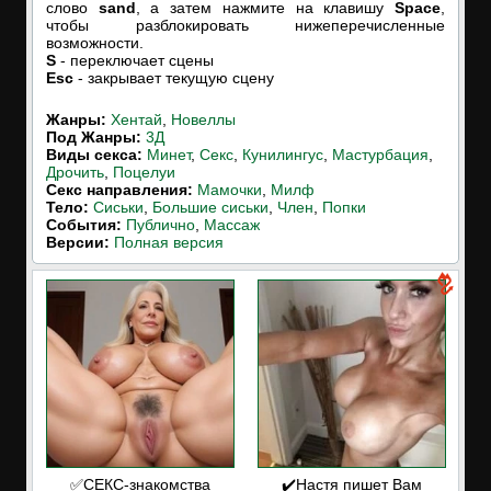
слово
sand
, а затем нажмите на клавишу
Space
,
чтобы разблокировать нижеперечисленные
возможности.
S
- переключает сцены
Esc
- закрывает текущую сцену
Жанры:
Хентай
,
Новеллы
Под Жанры:
3Д
Виды секса:
Минет
,
Секс
,
Кунилингус
,
Мастурбация
,
Дрочить
,
Поцелуи
Cекс направления:
Мамочки
,
Милф
Тело:
Сиськи
,
Большие сиськи
,
Член
,
Попки
События:
Публично
,
Массаж
Версии:
Полная версия
✅СЕКС-знакомства
✔️Настя пишет Вам