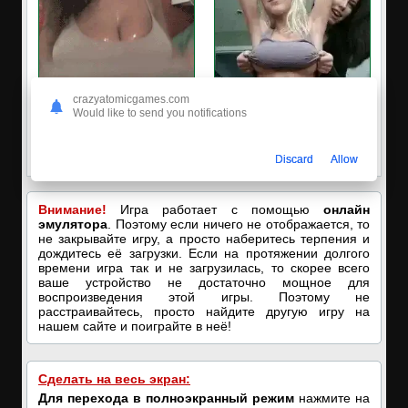
crazyatomicgames.com
Would like to send you notifications
🔥ПОРНО-ЧАТ ОНЛАЙН🔥
✅ЗАХОДИ, ПОДРОЧИМ!
Я кончаю! С͟м͟о͟т͟р͟е͟т͟ь͟!➡️
🔥ПОКАЗЫВАЕМ НАШИ
ДЫРОЧКИ!🔥
Discard
Allow
Внимание!
Игра работает с помощью
онлайн
эмулятора
. Поэтому если ничего не отображается, то
не закрывайте игру, а просто наберитесь терпения и
дождитесь её загрузки. Если на протяжении долгого
времени игра так и не загрузилась, то скорее всего
ваше устройство не достаточно мощное для
воспроизведения этой игры. Поэтому не
расстраивайтесь, просто найдите другую игру на
нашем сайте и поиграйте в неё!
Сделать на весь экран:
Для перехода в полноэкранный режим
нажмите на