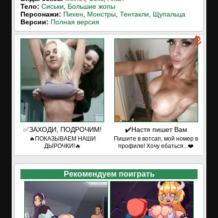
Тело:
Сиськи
,
Большие жопы
Персонажи:
Пихен
,
Монстры
,
Тентакли
,
Щупальца
Версии:
Полная версия
✅ЗАХОДИ, ПОДРОЧИМ!
✔️Настя пишет Вам
🔥ПОКАЗЫВАЕМ НАШИ
Пишите в вотсап, мой номер в
ДЫРОЧКИ!🔥
профиле! Хочу ебаться...❤️
Рекомендуем поиграть