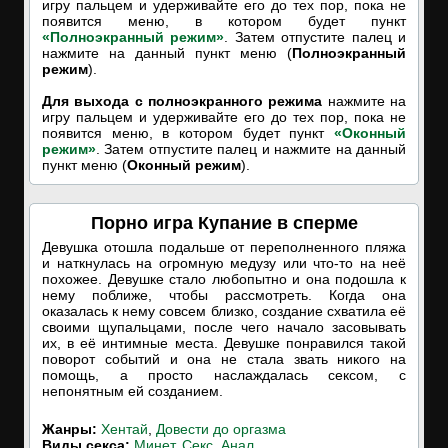
игру пальцем и удерживайте его до тех пор, пока не
появится меню, в котором будет пункт
«Полноэкранный режим»
. Затем отпустите палец и
нажмите на данный пункт меню (
Полноэкранный
режим
).
Для выхода с полноэкранного режима
нажмите на
игру пальцем и удерживайте его до тех пор, пока не
появится меню, в котором будет пункт
«Оконный
режим»
. Затем отпустите палец и нажмите на данный
пункт меню (
Оконный режим
).
Порно игра Купание в сперме
Девушка отошла подальше от переполненного пляжа
и наткнулась на огромную медузу или что-то на неё
похожее. Девушке стало любопытно и она подошла к
нему поближе, чтобы рассмотреть. Когда она
оказалась к нему совсем близко, создание схватила её
своими щупальцами, после чего начало засовывать
их, в её интимные места. Девушке понравился такой
поворот событий и она не стала звать никого на
помощь, а просто наслаждалась сексом, с
непонятным ей созданием.
Жанры:
Хентай
,
Довести до оргазма
Виды секса:
Минет
,
Секс
,
Анал