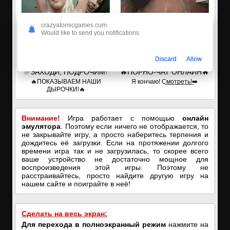
crazyatomicgames.com
Would like to send you notifications
Discard
Allow
✅ЗАХОДИ, ПОДРОЧИМ!
🔥ПОРНО-ЧАТ ОНЛАЙН🔥
🔥ПОКАЗЫВАЕМ НАШИ
Я кончаю! С͟м͟о͟т͟р͟е͟т͟ь͟!➡️
ДЫРОЧКИ!🔥
Внимание!
Игра работает с помощью
онлайн
эмулятора
. Поэтому если ничего не отображается, то
не закрывайте игру, а просто наберитесь терпения и
дождитесь её загрузки. Если на протяжении долгого
времени игра так и не загрузилась, то скорее всего
ваше устройство не достаточно мощное для
воспроизведения этой игры. Поэтому не
расстраивайтесь, просто найдите другую игру на
нашем сайте и поиграйте в неё!
Сделать на весь экран:
Для перехода в полноэкранный режим
нажмите на