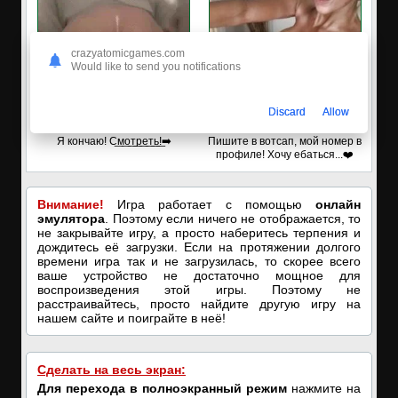
crazyatomicgames.com
Would like to send you notifications
Discard
Allow
🔥ПОРНО-ЧАТ ОНЛАЙН🔥
✔️Настя пишет Вам
Я кончаю! С͟м͟о͟т͟р͟е͟т͟ь͟!➡️
Пишите в вотсап, мой номер в
профиле! Хочу ебаться...❤️
Внимание!
Игра работает с помощью
онлайн
эмулятора
. Поэтому если ничего не отображается, то
не закрывайте игру, а просто наберитесь терпения и
дождитесь её загрузки. Если на протяжении долгого
времени игра так и не загрузилась, то скорее всего
ваше устройство не достаточно мощное для
воспроизведения этой игры. Поэтому не
расстраивайтесь, просто найдите другую игру на
нашем сайте и поиграйте в неё!
Сделать на весь экран:
Для перехода в полноэкранный режим
нажмите на