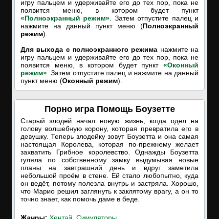
игру пальцем и удерживайте его до тех пор, пока не
появится меню, в котором будет пункт
«Полноэкранный режим»
. Затем отпустите палец и
нажмите на данный пункт меню (
Полноэкранный
режим
).
Для выхода с полноэкранного режима
нажмите на
игру пальцем и удерживайте его до тех пор, пока не
появится меню, в котором будет пункт
«Оконный
режим»
. Затем отпустите палец и нажмите на данный
пункт меню (
Оконный режим
).
Порно игра Помощь Боузетте
Старый злодей начал новую жизнь, когда одел на
голову волшебную корону, которая превратила его в
девушку. Теперь злодейку зовут Боузетта и она самая
настоящая Королева, которая по-прежнему желает
захватить Грибное королевство. Однажды Боузетта
гуляла по собственному замку выдумывая новые
планы на завтрашний день и вдруг заметила
небольшой проём в стене. Ей стало любопытно, куда
он ведёт, потому полезла внутрь и застряла. Хорошо,
что Марио решил заглянуть к заклятому врагу, а он то
точно знает, как помочь даме в беде.
Жанры:
Хентай
,
Симуляторы