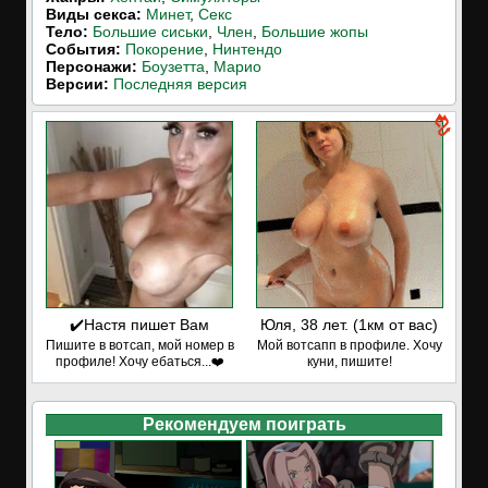
Виды секса:
Минет
,
Секс
Тело:
Большие сиськи
,
Член
,
Большие жопы
События:
Покорение
,
Нинтендо
Персонажи:
Боузетта
,
Марио
Версии:
Последняя версия
✔️Настя пишет Вам
Юля, 38 лет. (1км от вас)
Пишите в вотсап, мой номер в
Мой вотсапп в профиле. Хочу
профиле! Хочу ебаться...❤️
куни, пишите!
Рекомендуем поиграть