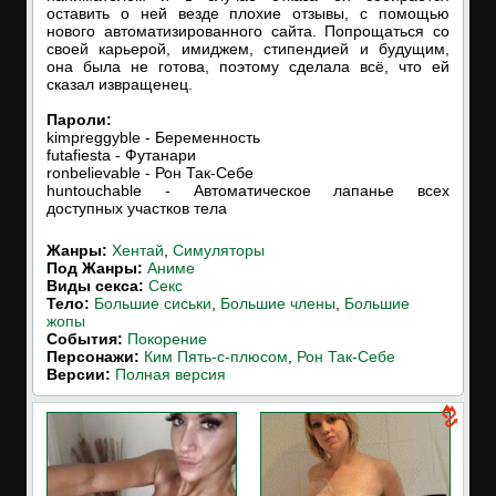
оставить о ней везде плохие отзывы, с помощью
нового автоматизированного сайта. Попрощаться со
своей карьерой, имиджем, стипендией и будущим,
она была не готова, поэтому сделала всё, что ей
сказал извращенец.
Пароли:
kimpreggyble - Беременность
futafiesta - Футанари
ronbelievable - Рон Так-Себе
huntouchable - Автоматическое лапанье всех
доступных участков тела
Жанры:
Хентай
,
Симуляторы
Под Жанры:
Аниме
Виды секса:
Секс
Тело:
Большие сиськи
,
Большие члены
,
Большие
жопы
События:
Покорение
Персонажи:
Ким Пять-с-плюсом
,
Рон Так-Себе
Версии:
Полная версия