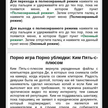
Для перехода в полноэкранный режим
нажмите на
игру пальцем и удерживайте его до тех пор, пока не
появится меню, в котором будет пункт
«Полноэкранный режим»
. Затем отпустите палец и
нажмите на данный пункт меню (
Полноэкранный
режим
).
Для выхода с полноэкранного режима
нажмите на
игру пальцем и удерживайте его до тех пор, пока не
появится меню, в котором будет пункт
«Оконный
режим»
. Затем отпустите палец и нажмите на данный
пункт меню (
Оконный режим
).
Порно игра Порно ублюдки: Ким Пять-с-
плюсом
Ким Пять-с-плюсом вернула украденные файлы с
компьютера доктора Ди, в которых она снимала себя
на камеру, когда играла со своим клитором. Радость
девушки была не долгой, потому как её таинственный
наниматель сделал несколько копий и если Ким не
выполнит все его требования, то мужчина разошлёт
эротическое видео по всему интернету, тем самым
испортив её репутацию. Ким не поддавалась шантажу,
пока паршивец не заявил о юридическом документе,
который подтверждает, что он является её
нанимателем и в случае отказа он собирается