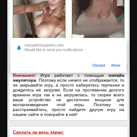
crazyatomicgames.com
✔️Настя пишет Вам
🔥ПОРНО-ЧАТ ОНЛАЙН🔥
Would like to send you notifications
Пишите в вотсап, мой номер в
Я кончаю! С͟м͟о͟т͟р͟е͟т͟ь͟!➡️
профиле! Хочу ебаться...❤️
Discard
Allow
Внимание!
Игра работает с помощью
онлайн
эмулятора
. Поэтому если ничего не отображается, то
не закрывайте игру, а просто наберитесь терпения и
дождитесь её загрузки. Если на протяжении долгого
времени игра так и не загрузилась, то скорее всего
ваше устройство не достаточно мощное для
воспроизведения этой игры. Поэтому не
расстраивайтесь, просто найдите другую игру на
нашем сайте и поиграйте в неё!
Сделать на весь экран: