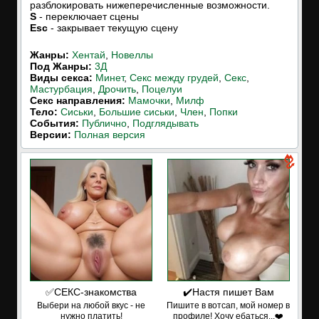
разблокировать нижеперечисленные возможности.
S
- переключает сцены
Esc
- закрывает текущую сцену
Жанры:
Хентай
,
Новеллы
Под Жанры:
3Д
Виды секса:
Минет
,
Секс между грудей
,
Секс
,
Мастурбация
,
Дрочить
,
Поцелуи
Cекс направления:
Мамочки
,
Милф
Тело:
Сиськи
,
Большие сиськи
,
Член
,
Попки
События:
Публично
,
Подглядывать
Версии:
Полная версия
✅СЕКС-знакомства
✔️Настя пишет Вам
Выбери на любой вкус - не
Пишите в вотсап, мой номер в
нужно платить!
профиле! Хочу ебаться...❤️