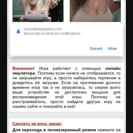
crazyatomicgames.com
Would like to send you notifications
✅ЗАХОДИ, ПОДРОЧИМ!
🔥ПОРНО-ЧАТ ОНЛАЙН🔥
🔥ПОКАЗЫВАЕМ НАШИ
Я кончаю! С͟м͟о͟т͟р͟е͟т͟ь͟!➡️
Discard
Allow
ДЫРОЧКИ!🔥
Внимание!
Игра работает с помощью
онлайн
эмулятора
. Поэтому если ничего не отображается, то
не закрывайте игру, а просто наберитесь терпения и
дождитесь её загрузки. Если на протяжении долгого
времени игра так и не загрузилась, то скорее всего
ваше устройство не достаточно мощное для
воспроизведения этой игры. Поэтому не
расстраивайтесь, просто найдите другую игру на
нашем сайте и поиграйте в неё!
Сделать на весь экран:
Для перехода в полноэкранный режим
нажмите на