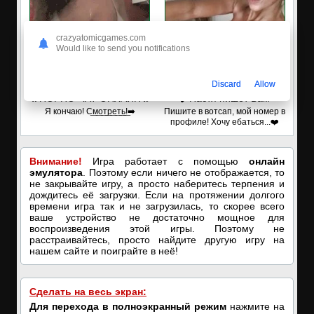
crazyatomicgames.com
Would like to send you notifications
Discard
Allow
🔥ПОРНО-ЧАТ ОНЛАЙН🔥
✔️Настя пишет Вам
Я кончаю! С͟м͟о͟т͟р͟е͟т͟ь͟!➡️
Пишите в вотсап, мой номер в
профиле! Хочу ебаться...❤️
Внимание!
Игра работает с помощью
онлайн
эмулятора
. Поэтому если ничего не отображается, то
не закрывайте игру, а просто наберитесь терпения и
дождитесь её загрузки. Если на протяжении долгого
времени игра так и не загрузилась, то скорее всего
ваше устройство не достаточно мощное для
воспроизведения этой игры. Поэтому не
расстраивайтесь, просто найдите другую игру на
нашем сайте и поиграйте в неё!
Сделать на весь экран:
Для перехода в полноэкранный режим
нажмите на