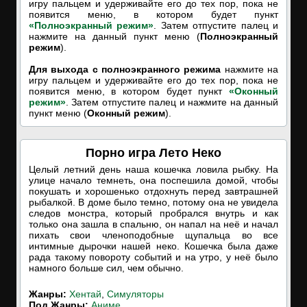
игру пальцем и удерживайте его до тех пор, пока не
появится меню, в котором будет пункт
«Полноэкранный режим»
. Затем отпустите палец и
нажмите на данный пункт меню (
Полноэкранный
режим
).
Для выхода с полноэкранного режима
нажмите на
игру пальцем и удерживайте его до тех пор, пока не
появится меню, в котором будет пункт
«Оконный
режим»
. Затем отпустите палец и нажмите на данный
пункт меню (
Оконный режим
).
Порно игра Лето Неко
Целый летний день наша кошечка ловила рыбку. На
улице начало темнеть, она поспешила домой, чтобы
покушать и хорошенько отдохнуть перед завтрашней
рыбалкой. В доме было темно, потому она не увидела
следов монстра, который пробрался внутрь и как
только она зашла в спальню, он напал на неё и начал
пихать свои членоподобные щупальца во все
интимные дырочки нашей неко. Кошечка была даже
рада такому повороту событий и на утро, у неё было
намного больше сил, чем обычно.
Жанры:
Хентай
,
Симуляторы
Под Жанры:
Аниме