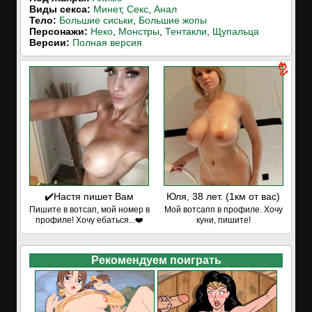
Виды секса:
Минет
,
Секс
,
Анал
Тело:
Большие сиськи
,
Большие жопы
Персонажи:
Неко
,
Монстры
,
Тентакли
,
Щупальца
Версии:
Полная версия
✔️Настя пишет Вам
Юля, 38 лет. (1км от вас)
Пишите в вотсап, мой номер в
Мой вотсапп в профиле. Хочу
профиле! Хочу ебаться...❤️
куни, пишите!
Рекомендуем поиграть