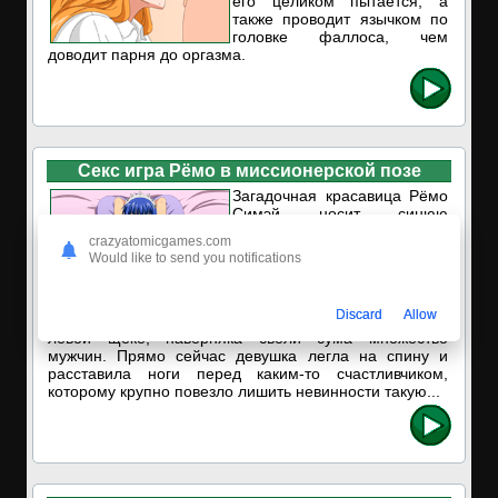
его целиком пытается, а
также проводит язычком по
головке фаллоса, чем
доводит парня до оргазма.
Секс игра Рёмо в миссионерской позе
Загадочная красавица Рёмо
Симэй носит синюю
униформу французской
crazyatomicgames.com
горничной, а её прошлое
Would like to send you notifications
окутано тайной, связанной с
повязкой на левом глазу. Её
короткие голубые волосы,
Discard
Allow
зелёные глаза и родинка на
левой щеке, наверняка свели сума множество
мужчин. Прямо сейчас девушка легла на спину и
расставила ноги перед каким-то счастливчиком,
которому крупно повезло лишить невинности такую...