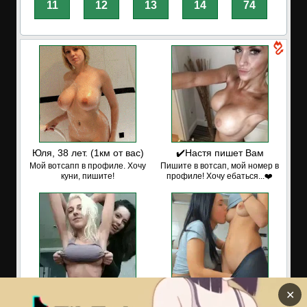
11
12
13
14
74
Юля, 38 лет. (1км от вас)
✔️Настя пишет Вам
Мой вотсапп в профиле. Хочу
Пишите в вотсап, мой номер в
куни, пишите!
профиле! Хочу ебаться...❤️
✕
✅ЗАХОДИ, ПОДРОЧИМ!
✅ЗАХОДИ, ПОДРОЧИМ!