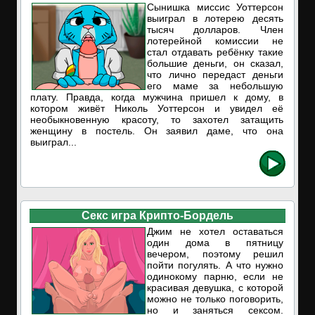
Сынишка миссис Уоттерсон
выиграл в лотерею десять
тысяч долларов. Член
лотерейной комиссии не
стал отдавать ребёнку такие
большие деньги, он сказал,
что лично передаст деньги
его маме за небольшую
плату. Правда, когда мужчина пришел к дому, в
котором живёт Николь Уоттерсон и увидел её
необыкновенную красоту, то захотел затащить
женщину в постель. Он заявил даме, что она
выиграл...
Секс игра Крипто-Бордель
Джим не хотел оставаться
один дома в пятницу
вечером, поэтому решил
пойти погулять. А что нужно
одинокому парню, если не
красивая девушка, с которой
можно не только поговорить,
но и заняться сексом.