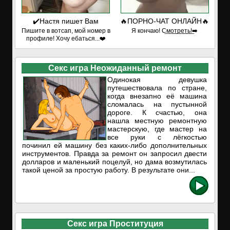
✔️Настя пишет Вам
🔥ПОРНО-ЧАТ ОНЛАЙН🔥
Пишите в вотсап, мой номер в
Я кончаю! С͟м͟о͟т͟р͟е͟т͟ь͟!➡️
профиле! Хочу ебаться...❤️
Секс игра Неожиданный ремонт
Одинокая девушка
путешествовала по стране,
когда внезапно её машина
сломалась на пустынной
дороге. К счастью, она
нашла местную ремонтную
мастерскую, где мастер на
все руки с лёгкостью
починил ей машину без каких-либо дополнительных
инструментов. Правда за ремонт он запросил двести
долларов и маленький поцелуй, но дама возмутилась
такой ценой за простую работу. В результате они...
Секс игра Проституция