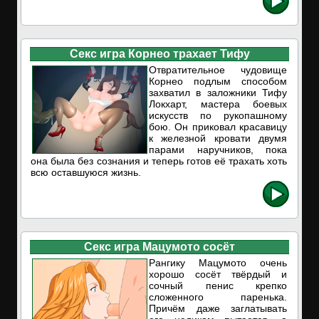
Секс игра Корнео трахает Тифу
Отвратительное чудовище
Корнео подлым способом
захватил в заложники Тифу
Локхарт, мастера боевых
искусств по рукопашному
бою. Он приковал красавицу
к железной кровати двумя
парами наручников, пока
она была без сознания и теперь готов её трахать хоть
всю оставшуюся жизнь.
Секс игра Мацумото сосёт
Рангику Мацумото очень
хорошо сосёт твёрдый и
сочный пенис крепко
сложенного паренька.
Причём даже заглатывать