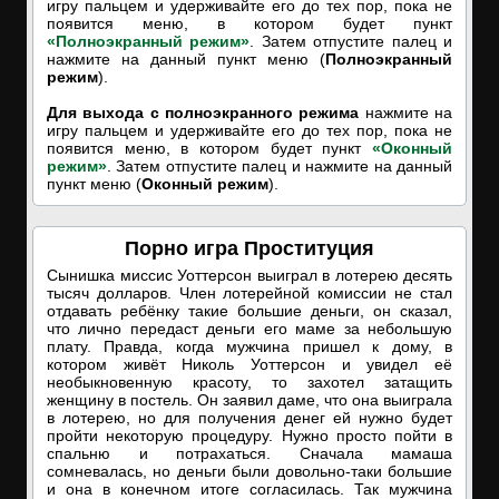
игру пальцем и удерживайте его до тех пор, пока не
появится меню, в котором будет пункт
«Полноэкранный режим»
. Затем отпустите палец и
нажмите на данный пункт меню (
Полноэкранный
режим
).
Для выхода с полноэкранного режима
нажмите на
игру пальцем и удерживайте его до тех пор, пока не
появится меню, в котором будет пункт
«Оконный
режим»
. Затем отпустите палец и нажмите на данный
пункт меню (
Оконный режим
).
Порно игра Проституция
Сынишка миссис Уоттерсон выиграл в лотерею десять
тысяч долларов. Член лотерейной комиссии не стал
отдавать ребёнку такие большие деньги, он сказал,
что лично передаст деньги его маме за небольшую
плату. Правда, когда мужчина пришел к дому, в
котором живёт Николь Уоттерсон и увидел её
необыкновенную красоту, то захотел затащить
женщину в постель. Он заявил даме, что она выиграла
в лотерею, но для получения денег ей нужно будет
пройти некоторую процедуру. Нужно просто пойти в
спальню и потрахаться. Сначала мамаша
сомневалась, но деньги были довольно-таки большие
и она в конечном итоге согласилась. Так мужчина