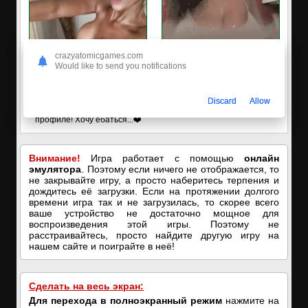
crazyatomicgames.com
Would like to send you notifications
✔️Настя пишет Вам
🔥ПОРНО-ЧАТ ОНЛАЙН🔥
Discard
Allow
Пишите в вотсап, мой номер в
Я кончаю! С͟м͟о͟т͟р͟е͟т͟ь͟!➡️
профиле! Хочу ебаться...❤️
Внимание!
Игра работает с помощью
онлайн
эмулятора
. Поэтому если ничего не отображается, то
не закрывайте игру, а просто наберитесь терпения и
дождитесь её загрузки. Если на протяжении долгого
времени игра так и не загрузилась, то скорее всего
ваше устройство не достаточно мощное для
воспроизведения этой игры. Поэтому не
расстраивайтесь, просто найдите другую игру на
нашем сайте и поиграйте в неё!
Сделать на весь экран:
Для перехода в полноэкранный режим
нажмите на