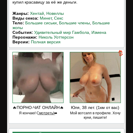
купил красавицу за её же деньги.
Жанры:
Хентай
,
Новеллы
Виды секса:
Минет
,
Секс
Тело:
Большие сиськи
,
Большие члены
,
Большие
жопы
События:
Удивительный мир Гамбола
,
Измена
Персонажи:
Николь Уоттерсон
Версии:
Полная версия
🔥ПОРНО-ЧАТ ОНЛАЙН🔥
Юля, 38 лет. (1км от вас)
Я кончаю! С͟м͟о͟т͟р͟е͟т͟ь͟!➡️
Мой вотсапп в профиле. Хочу
куни, пишите!