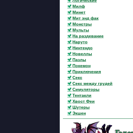
Логические
Милф
Минет
Мит энд фак
Монстры
Мульты
На раздевание
Наруто
Нинтендо
Новеллы
Пазлы
Покемон
Приключения
Секс
Секс между грудей
Симуляторы
Тентакли
Хвост Феи
Шутеры
Экшен