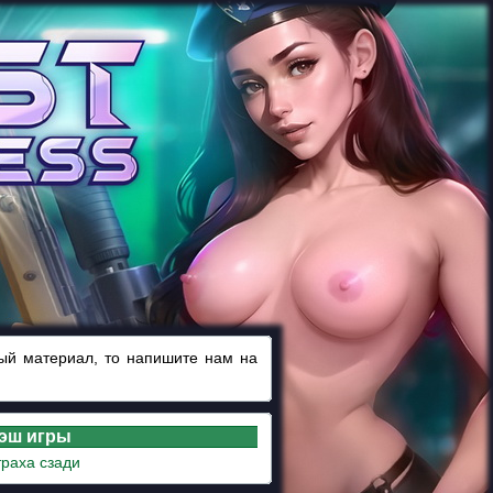
ный материал, то напишите нам на
лэш игры
раха сзади