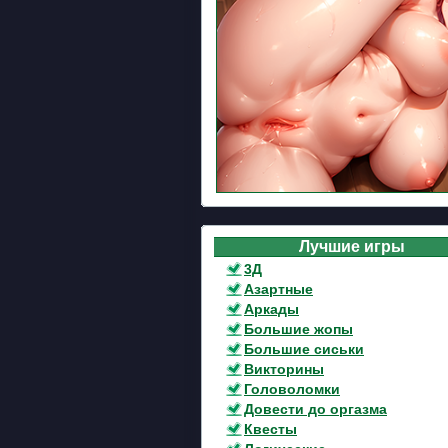
Лучшие игры
3Д
Азартные
Аркады
Большие жопы
Большие сиськи
Викторины
Головоломки
Довести до оргазма
Квесты