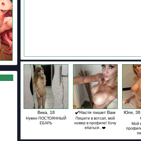
Вика, 18
✔️Настя пишет Вам
Юля, 38 
Нужен ПОСТОЯННЫЙ
Пишите в вотсап, мой
ЕБАРЬ
номер в профиле! Хочу
Мой 
ебаться...❤️
профиле
п