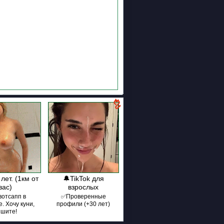
лет. (1км от
🔔TikTok для
вас)
взрослых
вотсапп в
✅Проверенные
. Хочу куни,
профили (+30 лет)
ишите!