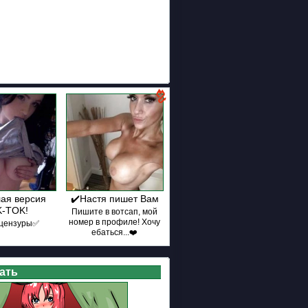
ая версия
✔️Настя пишет Вам
K-TOK!
Пишите в вотсап, мой
номер в профиле! Хочу
цензуры✅
ебаться...❤️
ать