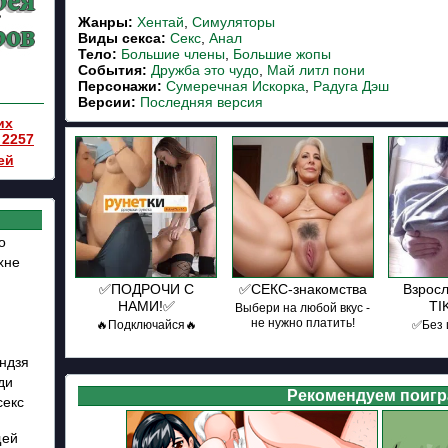
Жанры:
Хентай
,
Симуляторы
Виды секса:
Секс
,
Анал
Тело:
Большие члены
,
Большие жопы
События:
Дружба это чудо
,
Май литл пони
Персонажи:
Сумеречная Искорка
,
Радуга Дэш
Версии:
Последняя версия
их
 2257
ей
о
хне
✅ПОДРОЧИ С
✅СЕКС-знакомства
Взросл
НАМИ!✅
TI
Выбери на любой вкус -
не нужно платить!
🔥Подключайся🔥
✅Без 
ндзя
ди
Рекомендуем поигр
секс
щей