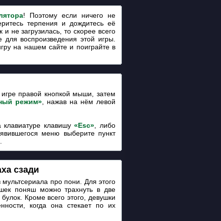
лятора
! Поэтому если ничего не
еритесь терпения и дождитесь её
 и не загрузилась, то скорее всего
 для воспроизведения этой игры.
игру на нашем сайте и поиграйте в
игре правой кнопкой мыши, затем
ный режим»
, нажав на нём левой
 клавиатуре клавишу
«Esc»
, либо
оявившегося меню выберите пункт
.
аха сзади
 мультсериала про пони. Для этого
ушек поняш можно трахнуть в две
булок. Кроме всего этого, девушки
нности, когда она стекает по их