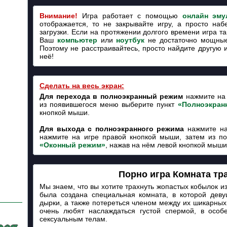
Внимание!
Игра работает с помощью
онлайн эму
отображается, то не закрывайте игру, а просто наб
загрузки. Если на протяжении долгого времени игра так
Ваш
компьютер
или
ноутбук
не достаточно мощные
Поэтому не расстраивайтесь, просто найдите другую 
неё!
Сделать на весь экран:
Для перехода в полноэкранный режим
нажмите на 
из появившегося меню выберите пункт
«Полноэкран
кнопкой мыши.
Для выхода с полноэкранного режима
нажмите на
нажмите на игре правой кнопкой мыши, затем из п
«Оконный режим»
, нажав на нём левой кнопкой мыши
Порно игра Комната тр
Мы знаем, что вы хотите трахнуть жопастых кобылок из
была создана специальная комната, в которой дев
дырки, а также потереться членом между их шикарных 
очень любят наслаждаться густой спермой, в особе
сексуальным телам.