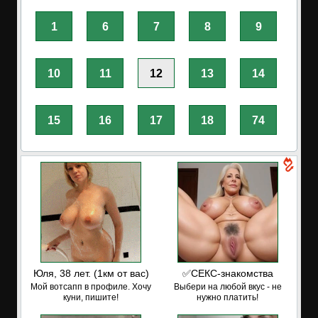
1
6
7
8
9
10
11
12
13
14
15
16
17
18
74
Юля, 38 лет. (1км от вас)
✅СЕКС-знакомства
Мой вотсапп в профиле. Хочу
Выбери на любой вкус - не
куни, пишите!
нужно платить!