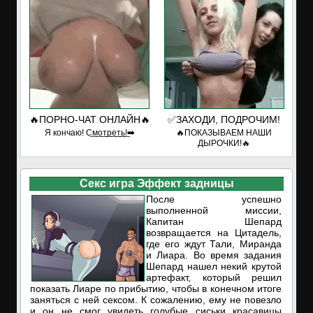
🔥ПОРНО-ЧАТ ОНЛАЙН🔥
✅ЗАХОДИ, ПОДРОЧИМ!
Я кончаю! С͟м͟о͟т͟р͟е͟т͟ь͟!➡️
🔥ПОКАЗЫВАЕМ НАШИ
ДЫРОЧКИ!🔥
Секс игра Эффект задницы
После успешно
выполненной миссии,
Капитан Шепард
возвращается на Цитадель,
где его ждут Тали, Миранда
и Лиара. Во время задания
Шепард нашел некий крутой
артефакт, который решил
показать Лиаре по прибытию, чтобы в конечном итоге
заняться с ней сексом. К сожалению, ему не повезло
и он не смог увидеть голубые сиськи красавицы