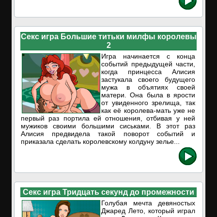
Секс игра Большие титьки милфы королевы
2
Игра начинается с конца
событий предыдущей части,
когда принцесса Алисия
застукала своего будущего
мужа в объятиях своей
матери. Она была в ярости
от увиденного зрелища, так
как её королева-мать уже не
первый раз портила ей отношения, отбивая у ней
мужиков своими большими сиськами. В этот раз
Алисия предвидела такой поворот событий и
приказала сделать королевскому колдуну зелье...
Секс игра Тридцать секунд до промежности
Голубая мечта девяностых
Джаред Лето, который играл