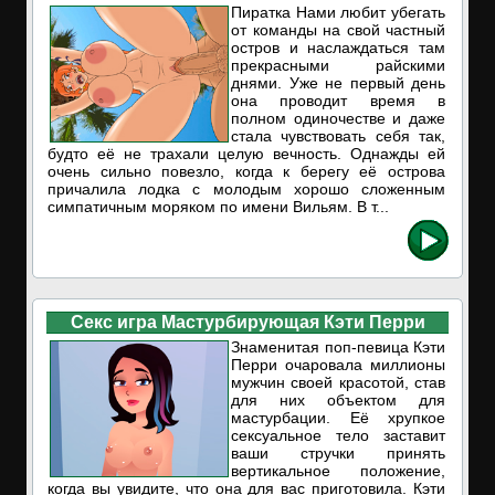
Пиратка Нами любит убегать
от команды на свой частный
остров и наслаждаться там
прекрасными райскими
днями. Уже не первый день
она проводит время в
полном одиночестве и даже
стала чувствовать себя так,
будто её не трахали целую вечность. Однажды ей
очень сильно повезло, когда к берегу её острова
причалила лодка с молодым хорошо сложенным
симпатичным моряком по имени Вильям. В т...
Секс игра Мастурбирующая Кэти Перри
Знаменитая поп-певица Кэти
Перри очаровала миллионы
мужчин своей красотой, став
для них объектом для
мастурбации. Её хрупкое
сексуальное тело заставит
ваши стручки принять
вертикальное положение,
когда вы увидите, что она для вас приготовила. Кэти