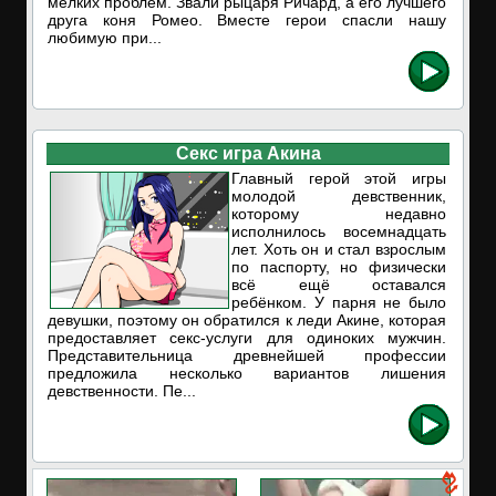
мелких проблем. Звали рыцаря Ричард, а его лучшего
друга коня Ромео. Вместе герои спасли нашу
любимую при...
Секс игра Акина
Главный герой этой игры
молодой девственник,
которому недавно
исполнилось восемнадцать
лет. Хоть он и стал взрослым
по паспорту, но физически
всё ещё оставался
ребёнком. У парня не было
девушки, поэтому он обратился к леди Акине, которая
предоставляет секс-услуги для одиноких мужчин.
Представительница древнейшей профессии
предложила несколько вариантов лишения
девственности. Пе...