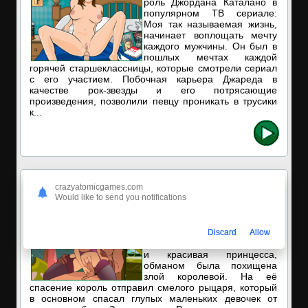
роль Джордана Каталано в
популярном ТВ сериале:
Моя так называемая жизнь,
начинает воплощать мечту
каждого мужчины. Он был в
пошлых мечтах каждой
горячей старшеклассницы, которые смотрели сериал
с его участием. Побочная карьера Джареда в
качестве рок-звезды и его потрясающие
произведения, позволили певцу проникать в трусики
к...
Секс игра Большие титьки милфы королевы
crazyatomicgames.com
Would like to send you notifications
Давным-давно в далёком
королевстве Ринкдом жила
одна, милая и очень
красивая принцесса.
Discard
Allow
Однажды прекрасная, милая
и красивая принцесса,
обманом была похищена
злой королевой. На её
спасение король отправил смелого рыцаря, который
в основном спасал глупых маленьких девочек от