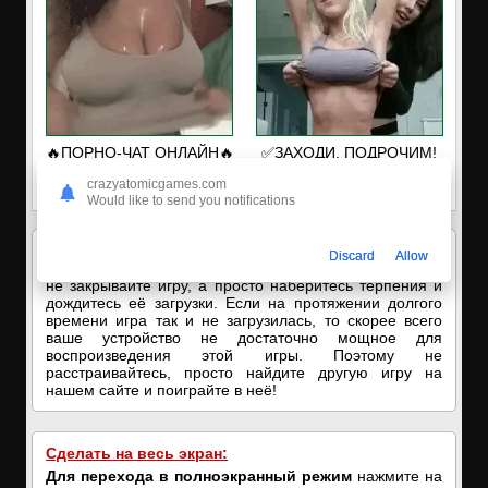
🔥ПОРНО-ЧАТ ОНЛАЙН🔥
✅ЗАХОДИ, ПОДРОЧИМ!
Я кончаю! С͟м͟о͟т͟р͟е͟т͟ь͟!➡️
🔥ПОКАЗЫВАЕМ НАШИ
crazyatomicgames.com
ДЫРОЧКИ!🔥
Would like to send you notifications
Внимание!
Игра работает с помощью
онлайн
Discard
Allow
эмулятора
. Поэтому если ничего не отображается, то
не закрывайте игру, а просто наберитесь терпения и
дождитесь её загрузки. Если на протяжении долгого
времени игра так и не загрузилась, то скорее всего
ваше устройство не достаточно мощное для
воспроизведения этой игры. Поэтому не
расстраивайтесь, просто найдите другую игру на
нашем сайте и поиграйте в неё!
Сделать на весь экран:
Для перехода в полноэкранный режим
нажмите на