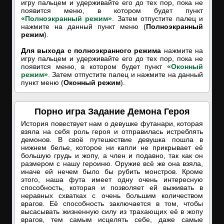
игру пальцем и удерживайте его до тех пор, пока не
появится меню, в котором будет пункт
«Полноэкранный режим»
. Затем отпустите палец и
нажмите на данный пункт меню (
Полноэкранный
режим
).
Для выхода с полноэкранного режима
нажмите на
игру пальцем и удерживайте его до тех пор, пока не
появится меню, в котором будет пункт
«Оконный
режим»
. Затем отпустите палец и нажмите на данный
пункт меню (
Оконный режим
).
Порно игра Задание Демона Героя
История повествует нам о девушке футанари, которая
взяла на себя роль героя и отправилась истреблять
демонов. В своё путешествие девушка пошла в
нижнем белье, которое ни капли не прикрывает её
большую грудь и жопу, а член и подавно, так как он
размером с нашу героиню. Оружие всё же она взяла,
иначе ей нечем было бы рубить монстров. Кроме
этого, наша фута имеет одну очень интересную
способность, которая и позволяет ей выживать в
неравных схватках с очень большим количеством
врагов. Её способность заключается в том, чтобы
высасывать жизненную силу из трахающих её в жопу
врагов, тем самым исцелять себе, даже самые