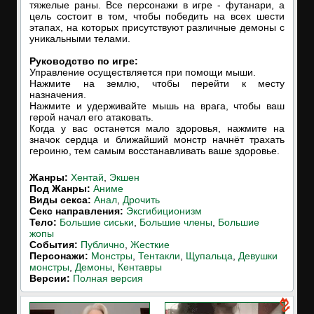
тяжелые раны. Все персонажи в игре - футанари, а
цель состоит в том, чтобы победить на всех шести
этапах, на которых присутствуют различные демоны с
уникальными телами.
Руководство по игре:
Управление осуществляется при помощи мыши.
Нажмите на землю, чтобы перейти к месту
назначения.
Нажмите и удерживайте мышь на врага, чтобы ваш
герой начал его атаковать.
Когда у вас останется мало здоровья, нажмите на
значок сердца и ближайший монстр начнёт трахать
героиню, тем самым восстанавливать ваше здоровье.
Жанры:
Хентай
,
Экшен
Под Жанры:
Аниме
Виды секса:
Анал
,
Дрочить
Cекс направления:
Эксгибиционизм
Тело:
Большие сиськи
,
Большие члены
,
Большие
жопы
События:
Публично
,
Жесткие
Персонажи:
Монстры
,
Тентакли
,
Щупальца
,
Девушки
монстры
,
Демоны
,
Кентавры
Версии:
Полная версия