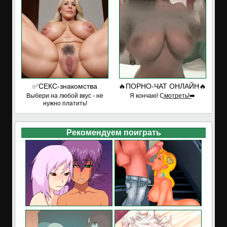
✅СЕКС-знакомства
🔥ПОРНО-ЧАТ ОНЛАЙН🔥
Выбери на любой вкус - не
Я кончаю! С͟м͟о͟т͟р͟е͟т͟ь͟!➡️
нужно платить!
Рекомендуем поиграть