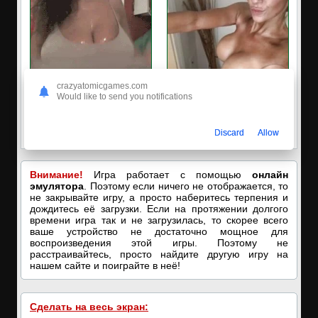
crazyatomicgames.com
Would like to send you notifications
🔥ПОРНО-ЧАТ ОНЛАЙН🔥
✔️Настя пишет Вам
Я кончаю! С͟м͟о͟т͟р͟е͟т͟ь͟!➡️
Пишите в вотсап, мой номер в
Discard
Allow
профиле! Хочу ебаться...❤️
Внимание!
Игра работает с помощью
онлайн
эмулятора
. Поэтому если ничего не отображается, то
не закрывайте игру, а просто наберитесь терпения и
дождитесь её загрузки. Если на протяжении долгого
времени игра так и не загрузилась, то скорее всего
ваше устройство не достаточно мощное для
воспроизведения этой игры. Поэтому не
расстраивайтесь, просто найдите другую игру на
нашем сайте и поиграйте в неё!
Сделать на весь экран: