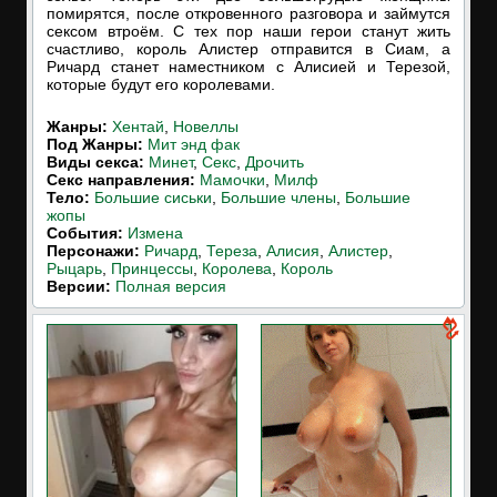
помирятся, после откровенного разговора и займутся
сексом втроём. С тех пор наши герои станут жить
счастливо, король Алистер отправится в Сиам, а
Ричард станет наместником с Алисией и Терезой,
которые будут его королевами.
Жанры:
Хентай
,
Новеллы
Под Жанры:
Мит энд фак
Виды секса:
Минет
,
Секс
,
Дрочить
Cекс направления:
Мамочки
,
Милф
Тело:
Большие сиськи
,
Большие члены
,
Большие
жопы
События:
Измена
Персонажи:
Ричард
,
Тереза
,
Алисия
,
Алистер
,
Рыцарь
,
Принцессы
,
Королева
,
Король
Версии:
Полная версия