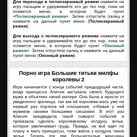
Для перехода в полноэкранный режим
нажмите на
игру пальцем и удерживайте его до тех пор, пока не
появится меню, в котором будет пункт
«Полноэкранный режим»
. Затем отпустите палец и
нажмите на данный пункт меню (
Полноэкранный
режим
).
Для выхода с полноэкранного режима
нажмите на
игру пальцем и удерживайте его до тех пор, пока не
появится меню, в котором будет пункт
«Оконный
режим»
. Затем отпустите палец и нажмите на данный
пункт меню (
Оконный режим
).
Порно игра Большие титьки милфы
королевы 2
Игра начинается с конца событий предыдущей части,
когда принцесса Алисия застукала своего будущего
мужа в объятиях своей матери. Она была в ярости от
увиденного зрелища, так как её королева-мать уже не
первый раз портила ей отношения, отбивая у ней
мужиков своими большими сиськами. В этот раз
Алисия предвидела такой поворот событий и
приказала сделать королевскому колдуну зелье,
которое увеличивает грудь. Правда, не всё идёт по
плану и мать принцессы, тоже взяла у колдуна такое
зелье. Теперь эти две большегрудые женщины