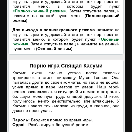
игру пальцем и удерживайте его до тех пор, пока не
появится меню, в котором будет пункт
«Полноэкранный режим»
. Затем отпустите палец и
нажмите на данный пункт меню (
Полноэкранный
режим
).
Для выхода с полноэкранного режима
нажмите на
игру пальцем и удерживайте его до тех пор, пока не
появится меню, в котором будет пункт
«Оконный
режим»
. Затем отпустите палец и нажмите на данный
пункт меню (
Оконный режим
).
Порно игра Спящая Касуми
Касуми очень сильно устала после тяжелых
тренировок в стиле ниндзюцу Мугэн Тэнсин. Она
пыталась дойти до своей комнаты, но так и не дошла,
уснув прямо в паре метров от двери. Наш герой
решил воспользоватся ситуацией и немного потрогать
большую молочную грудь спящей девушки. В итоге
получилось нечто действительно впечатляющее. У
Касуми начало течь молоко из груди, а главное, она
даже не проснулась.
Пароль:
Вводится прямо во время игры.
Oppai
- Разблокирует бонусный режим.