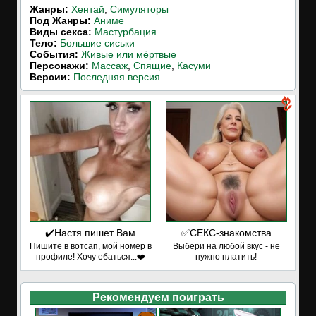
Жанры:
Хентай
,
Симуляторы
Под Жанры:
Аниме
Виды секса:
Мастурбация
Тело:
Большие сиськи
События:
Живые или мёртвые
Персонажи:
Массаж
,
Спящие
,
Касуми
Версии:
Последняя версия
✔️Настя пишет Вам
✅СЕКС-знакомства
Пишите в вотсап, мой номер в
Выбери на любой вкус - не
профиле! Хочу ебаться...❤️
нужно платить!
Рекомендуем поиграть