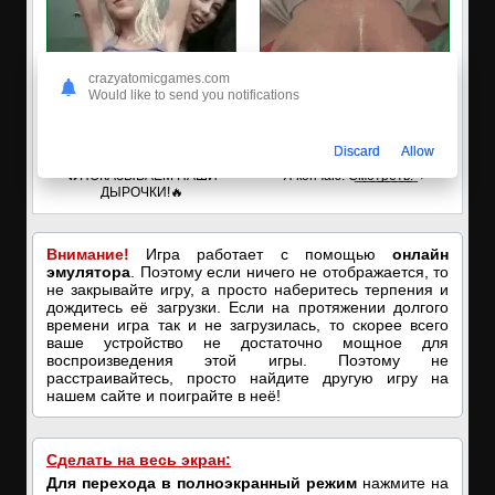
crazyatomicgames.com
Would like to send you notifications
Discard
Allow
✅ЗАХОДИ, ПОДРОЧИМ!
🔥ПОРНО-ЧАТ ОНЛАЙН🔥
🔥ПОКАЗЫВАЕМ НАШИ
Я кончаю! С͟м͟о͟т͟р͟е͟т͟ь͟!➡️
ДЫРОЧКИ!🔥
Внимание!
Игра работает с помощью
онлайн
эмулятора
. Поэтому если ничего не отображается, то
не закрывайте игру, а просто наберитесь терпения и
дождитесь её загрузки. Если на протяжении долгого
времени игра так и не загрузилась, то скорее всего
ваше устройство не достаточно мощное для
воспроизведения этой игры. Поэтому не
расстраивайтесь, просто найдите другую игру на
нашем сайте и поиграйте в неё!
Сделать на весь экран:
Для перехода в полноэкранный режим
нажмите на