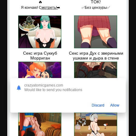
🔥
TOK!
Я кончаю! С͟м͟о͟т͟р͟е͟т͟ь͟!➡️
✅Без цензуры✅
Секс игра Суккуб
Секс игра Дух с звериными
Морриган
ушками и дыра в стене
crazyatomicgames.com
Would like to send you notifications
Секс игра Возбуждающие
Секс игра Неравный бой
праздники: Тыквенные
Discard
Allow
ведьмы