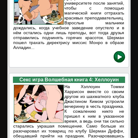
университете после занятий,
чтобы с помощью
магической книги оттрахать
красивых преподавательниц.
Взрослые мальчики
дождались, когда учебное заведение опустело и в
нём остались одни лишь преподы, вот тогда друзья
отправились подчинять горячих красоток. Шерман
пошел трахать директрису миссис Монро в образе
Алладин...
Секс игра Волшебная книга 4: Хеллоуин
На Хэллоуин Томми
Харрисон вместе со своим
другом из шахматного клуба
Джастином Кимом устроили
вечеринку в честь праздника.
К сожалению никто не
пришел к ним в указанное
время, а ведь они так сильно
старались украшая помещение. Само больше их
разочаровал их товарищ по клубу Шерман Дуффи,
обещавший прийти на праздник. Разочаровавшись