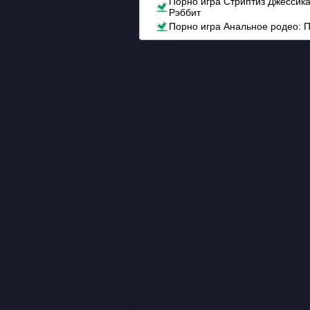
Порно игра Стриптиз Джессик
Рэббит
Порно игра Анальное родео: 