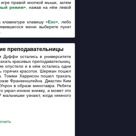
игре правой кнопкой мыши, затем
ный режим»
, нажав на нём левой
 клавиатуре клавишу
«Esc»
, либо
оявившегося меню выберите пункт
.
чие преподавательницы
м Дуффи остались в университете
рахать красивых преподавательниц.
ие опустело и в нём остались одни
ть горячих красоток. Шерман пошел
а. Томми Харрисон пошел трахать
бразе Франкенштейна. Джастин Ким
 Упрон в образе минотавра. Ребята
то украл ихнюю книжку, а может это
 мальчишки узнают, когда немного
очить