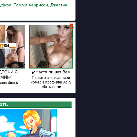
Дуффи
,
Томми Харрисон
,
Джастин
ДРОЧИ С
✔️Настя пишет Вам
АМИ!✅
Пишите в вотсап, мой
номер в профиле! Хочу
ключайся🔥
ебаться...❤️
ать