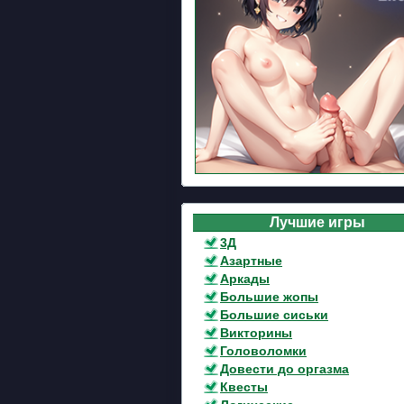
Лучшие игры
3Д
Азартные
Аркады
Большие жопы
Большие сиськи
Викторины
Головоломки
Довести до оргазма
Квесты