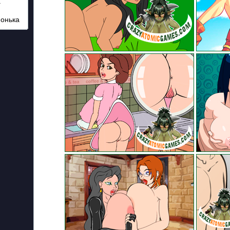
а
Понька