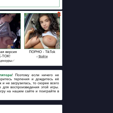
ая версия
ПОРНО - TikTok
K-TOK!
✅͟В͟о͟й͟т͟и
цензуры✅
лятора
! Поэтому если ничего не
еритесь терпения и дождитесь её
 и не загрузилась, то скорее всего
 для воспроизведения этой игры.
игру на нашем сайте и поиграйте в