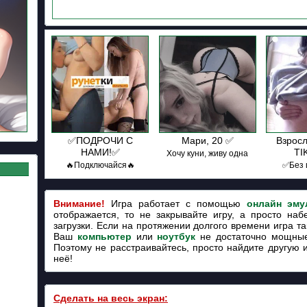
✅ПОДРОЧИ С
Мари, 20 ✅
Взросл
НАМИ!✅
TI
Хочу куни, живу одна
🔥Подключайся🔥
✅Без 
Внимание!
Игра работает с помощью
онлайн эму
отображается, то не закрывайте игру, а просто наб
загрузки. Если на протяжении долгого времени игра так
Ваш
компьютер
или
ноутбук
не достаточно мощные
Поэтому не расстраивайтесь, просто найдите другую 
неё!
Сделать на весь экран: