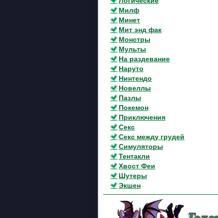
Логические
Милф
Минет
Мит энд фак
Монстры
Мульты
На раздевание
Наруто
Нинтендо
Новеллы
Пазлы
Покемон
Приключения
Секс
Секс между грудей
Симуляторы
Тентакли
Хвост Феи
Шутеры
Экшен