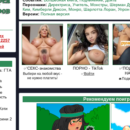
События:
Волшебная книга
,
Подчинение
,
Доить
Персонажи:
Директриса
,
Учитель
,
Монстры
,
Шерман 
Ким
,
Кимберли Диксон
,
Монро
,
Шарлотта Лоран
,
Упрон
Версии:
Полная версия
их
 2257
ей
✅СЕКС-знакомства
ПОРНО - TikTok
✅ПО
а: ГТА
Н
Выбери на любой вкус -
✅͟В͟о͟й͟т͟и
не нужно платить!
🔥Под
а
ь
ие
ость
Рекомендуем поигр
Кэти
оини 2