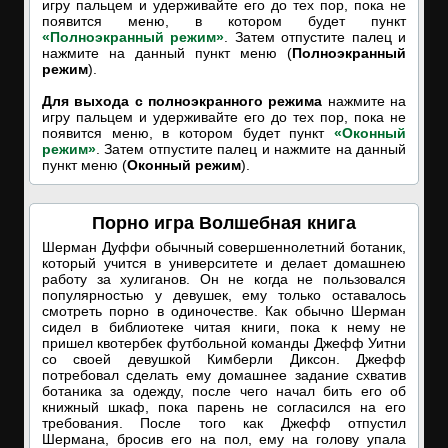
игру пальцем и удерживайте его до тех пор, пока не
появится меню, в котором будет пункт
«Полноэкранный режим»
. Затем отпустите палец и
нажмите на данный пункт меню (
Полноэкранный
режим
).
Для выхода с полноэкранного режима
нажмите на
игру пальцем и удерживайте его до тех пор, пока не
появится меню, в котором будет пункт
«Оконный
режим»
. Затем отпустите палец и нажмите на данный
пункт меню (
Оконный режим
).
Порно игра Волшебная книга
Шерман Дуффи обычный совершеннолетний ботаник,
который учится в университете и делает домашнею
работу за хулиганов. Он не когда не пользовался
популярностью у девушек, ему только оставалось
смотреть порно в одиночестве. Как обычно Шерман
сидел в библиотеке читая книги, пока к нему не
пришел квотербек футбольной команды Джефф Уитни
со своей девушкой Кимберли Диксон. Джефф
потребовал сделать ему домашнее задание схватив
ботаника за одежду, после чего начал бить его об
книжный шкаф, пока парень не согласился на его
требования. После того как Джефф отпустил
Шермана, бросив его на пол, ему на голову упала