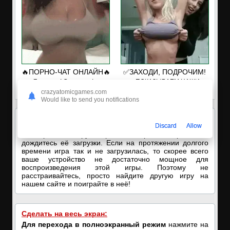
🔥ПОРНО-ЧАТ ОНЛАЙН🔥
✅ЗАХОДИ, ПОДРОЧИМ!
Я кончаю! С͟м͟о͟т͟р͟е͟т͟ь͟!➡️
🔥ПОКАЗЫВАЕМ НАШИ
ДЫРОЧКИ!🔥
crazyatomicgames.com
Would like to send you notifications
Внимание!
Игра работает с помощью
онлайн
эмулятора
. Поэтому если ничего не отображается, то
Discard
Allow
не закрывайте игру, а просто наберитесь терпения и
дождитесь её загрузки. Если на протяжении долгого
времени игра так и не загрузилась, то скорее всего
ваше устройство не достаточно мощное для
воспроизведения этой игры. Поэтому не
расстраивайтесь, просто найдите другую игру на
нашем сайте и поиграйте в неё!
Сделать на весь экран:
Для перехода в полноэкранный режим
нажмите на