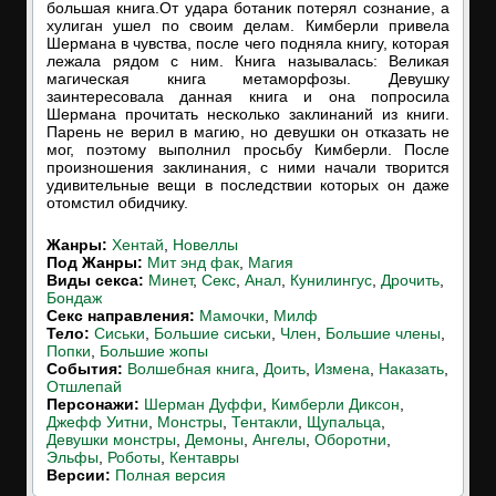
большая книга.От удара ботаник потерял сознание, а
хулиган ушел по своим делам. Кимберли привела
Шермана в чувства, после чего подняла книгу, которая
лежала рядом с ним. Книга называлась: Великая
магическая книга метаморфозы. Девушку
заинтересовала данная книга и она попросила
Шермана прочитать несколько заклинаний из книги.
Парень не верил в магию, но девушки он отказать не
мог, поэтому выполнил просьбу Кимберли. После
произношения заклинания, с ними начали творится
удивительные вещи в последствии которых он даже
отомстил обидчику.
Жанры:
Хентай
,
Новеллы
Под Жанры:
Мит энд фак
,
Магия
Виды секса:
Минет
,
Секс
,
Анал
,
Кунилингус
,
Дрочить
,
Бондаж
Cекс направления:
Мамочки
,
Милф
Тело:
Сиськи
,
Большие сиськи
,
Член
,
Большие члены
,
Попки
,
Большие жопы
События:
Волшебная книга
,
Доить
,
Измена
,
Наказать
,
Отшлепай
Персонажи:
Шерман Дуффи
,
Кимберли Диксон
,
Джефф Уитни
,
Монстры
,
Тентакли
,
Щупальца
,
Девушки монстры
,
Демоны
,
Ангелы
,
Оборотни
,
Эльфы
,
Роботы
,
Кентавры
Версии:
Полная версия