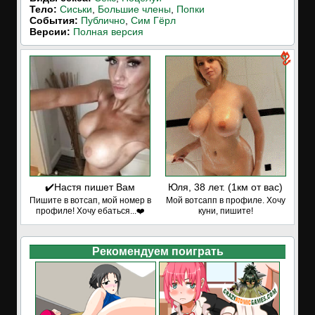
Тело:
Сиськи
,
Большие члены
,
Попки
События:
Публично
,
Сим Гёрл
Версии:
Полная версия
✔️Настя пишет Вам
Юля, 38 лет. (1км от вас)
Пишите в вотсап, мой номер в
Мой вотсапп в профиле. Хочу
профиле! Хочу ебаться...❤️
куни, пишите!
Рекомендуем поиграть