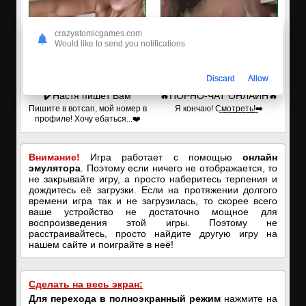
crazyatomicgames.com
Would like to send you notifications
Discard
Allow
✔️Настя пишет Вам
🔥ПОРНО-ЧАТ ОНЛАЙН🔥
Пишите в вотсап, мой номер в
Я кончаю! С͟м͟о͟т͟р͟е͟т͟ь͟!➡️
профиле! Хочу ебаться...❤️
Внимание!
Игра работает с помощью
онлайн
эмулятора
. Поэтому если ничего не отображается, то
не закрывайте игру, а просто наберитесь терпения и
дождитесь её загрузки. Если на протяжении долгого
времени игра так и не загрузилась, то скорее всего
ваше устройство не достаточно мощное для
воспроизведения этой игры. Поэтому не
расстраивайтесь, просто найдите другую игру на
нашем сайте и поиграйте в неё!
Сделать на весь экран:
Для перехода в полноэкранный режим
нажмите на