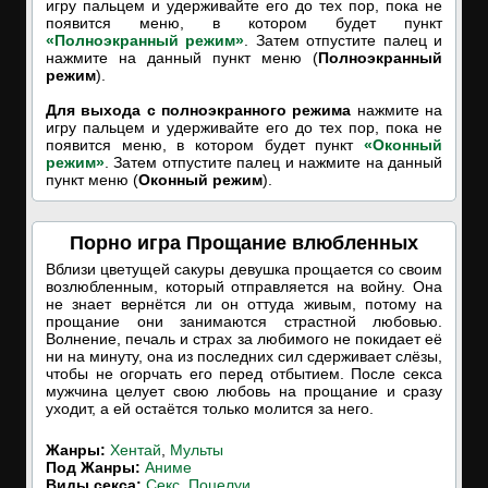
игру пальцем и удерживайте его до тех пор, пока не
появится меню, в котором будет пункт
«Полноэкранный режим»
. Затем отпустите палец и
нажмите на данный пункт меню (
Полноэкранный
режим
).
Для выхода с полноэкранного режима
нажмите на
игру пальцем и удерживайте его до тех пор, пока не
появится меню, в котором будет пункт
«Оконный
режим»
. Затем отпустите палец и нажмите на данный
пункт меню (
Оконный режим
).
Порно игра Прощание влюбленных
Вблизи цветущей сакуры девушка прощается со своим
возлюбленным, который отправляется на войну. Она
не знает вернётся ли он оттуда живым, потому на
прощание они занимаются страстной любовью.
Волнение, печаль и страх за любимого не покидает её
ни на минуту, она из последних сил сдерживает слёзы,
чтобы не огорчать его перед отбытием. После секса
мужчина целует свою любовь на прощание и сразу
уходит, а ей остаётся только молится за него.
Жанры:
Хентай
,
Мульты
Под Жанры:
Аниме
Виды секса:
Секс
,
Поцелуи