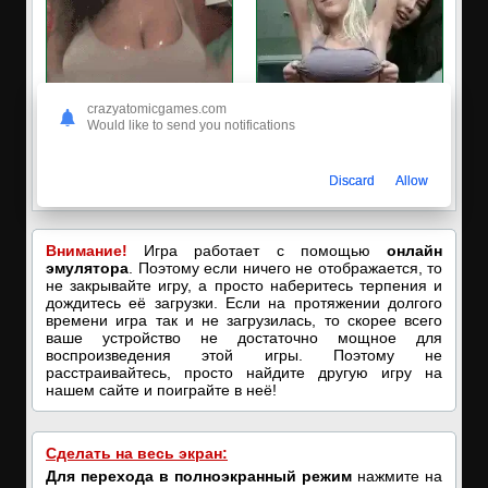
crazyatomicgames.com
Would like to send you notifications
🔥ПОРНО-ЧАТ ОНЛАЙН🔥
✅ЗАХОДИ, ПОДРОЧИМ!
Я кончаю! С͟м͟о͟т͟р͟е͟т͟ь͟!➡️
🔥ПОКАЗЫВАЕМ НАШИ
Discard
Allow
ДЫРОЧКИ!🔥
Внимание!
Игра работает с помощью
онлайн
эмулятора
. Поэтому если ничего не отображается, то
не закрывайте игру, а просто наберитесь терпения и
дождитесь её загрузки. Если на протяжении долгого
времени игра так и не загрузилась, то скорее всего
ваше устройство не достаточно мощное для
воспроизведения этой игры. Поэтому не
расстраивайтесь, просто найдите другую игру на
нашем сайте и поиграйте в неё!
Сделать на весь экран:
Для перехода в полноэкранный режим
нажмите на