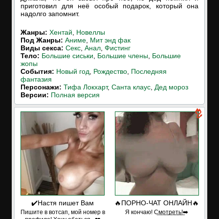
приготовил для неё особый подарок, который она
надолго запомнит.
Жанры:
Хентай
,
Новеллы
Под Жанры:
Аниме
,
Мит энд фак
Виды секса:
Секс
,
Анал
,
Фистинг
Тело:
Большие сиськи
,
Большие члены
,
Большие
жопы
События:
Новый год
,
Рождество
,
Последняя
фантазия
Персонажи:
Тифа Локхарт
,
Санта клаус
,
Дед мороз
Версии:
Полная версия
✔️Настя пишет Вам
🔥ПОРНО-ЧАТ ОНЛАЙН🔥
Пишите в вотсап, мой номер в
Я кончаю! С͟м͟о͟т͟р͟е͟т͟ь͟!➡️