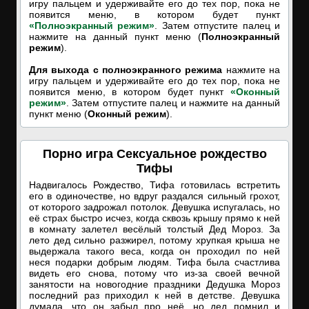
игру пальцем и удерживайте его до тех пор, пока не
появится меню, в котором будет пункт
«Полноэкранный режим»
. Затем отпустите палец и
нажмите на данный пункт меню (
Полноэкранный
режим
).
Для выхода с полноэкранного режима
нажмите на
игру пальцем и удерживайте его до тех пор, пока не
появится меню, в котором будет пункт
«Оконный
режим»
. Затем отпустите палец и нажмите на данный
пункт меню (
Оконный режим
).
Порно игра Сексуальное рождество
Тифы
Надвигалось Рождество, Тифа готовилась встретить
его в одиночестве, но вдруг раздался сильный грохот,
от которого задрожал потолок. Девушка испугалась, но
её страх быстро исчез, когда сквозь крышу прямо к ней
в комнату залетел весёлый толстый Дед Мороз. За
лето дед сильно разжирел, потому хрупкая крыша не
выдержала такого веса, когда он проходил по ней
неся подарки добрым людям. Тифа была счастлива
видеть его снова, потому что из-за своей вечной
занятости на новогодние праздники Дедушка Мороз
последний раз приходил к ней в детстве. Девушка
думала, что он забыл про неё, но дед помнил и