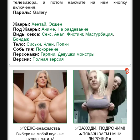
телевизора, а потом нажмите на нём кнопку
включения.
Пароль:
Gallery
Жанры:
Хентай
,
Экшен
Под Жанры:
Аниме
,
На раздевание
Виды секса:
Секс
,
Анал
,
Фистинг
,
Мастурбация
,
Бондаж
Тело:
Сиськи
,
Член
,
Попки
События:
Покорение
Персонажи:
Гарпии
,
Девушки монстры
Версии:
Полная версия
✅СЕКС-знакомства
✅ЗАХОДИ, ПОДРОЧИМ!
Выбери на любой вкус - не
🔥ПОКАЗЫВАЕМ НАШИ
нужно платить!
ДЫРОЧКИ!🔥