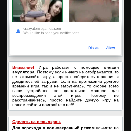
crazyatomicgames.com
Would like to send you notifications
✅ЗАХОДИ, ПОДРОЧИМ!
🔥ПОРНО-ЧАТ ОНЛАЙН🔥
🔥ПОКАЗЫВАЕМ НАШИ
Я кончаю! С͟м͟о͟т͟р͟е͟т͟ь͟!➡️
Discard
Allow
ДЫРОЧКИ!🔥
Внимание!
Игра работает с помощью
онлайн
эмулятора
. Поэтому если ничего не отображается, то
не закрывайте игру, а просто наберитесь терпения и
дождитесь её загрузки. Если на протяжении долгого
времени игра так и не загрузилась, то скорее всего
ваше устройство не достаточно мощное для
воспроизведения этой игры. Поэтому не
расстраивайтесь, просто найдите другую игру на
нашем сайте и поиграйте в неё!
Сделать на весь экран:
Для перехода в полноэкранный режим
нажмите на