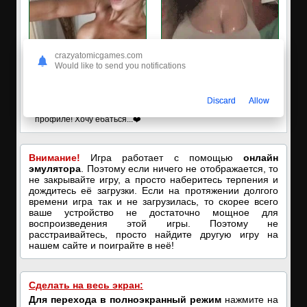
crazyatomicgames.com
Would like to send you notifications
✔️Настя пишет Вам
🔥ПОРНО-ЧАТ ОНЛАЙН🔥
Discard
Allow
Пишите в вотсап, мой номер в
Я кончаю! С͟м͟о͟т͟р͟е͟т͟ь͟!➡️
профиле! Хочу ебаться...❤️
Внимание!
Игра работает с помощью
онлайн
эмулятора
. Поэтому если ничего не отображается, то
не закрывайте игру, а просто наберитесь терпения и
дождитесь её загрузки. Если на протяжении долгого
времени игра так и не загрузилась, то скорее всего
ваше устройство не достаточно мощное для
воспроизведения этой игры. Поэтому не
расстраивайтесь, просто найдите другую игру на
нашем сайте и поиграйте в неё!
Сделать на весь экран:
Для перехода в полноэкранный режим
нажмите на