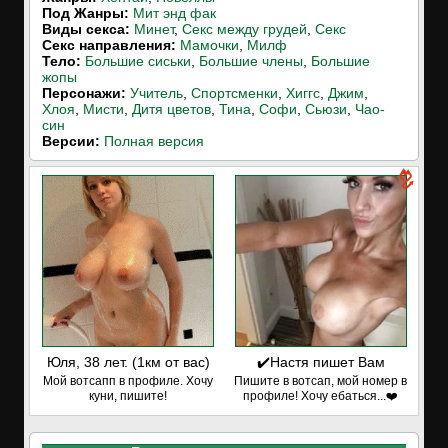
Под Жанры:
Мит энд фак
Виды секса:
Минет
,
Секс между грудей
,
Секс
Cекс направления:
Мамочки
,
Милф
Тело:
Большие сиськи
,
Большие члены
,
Большие
жопы
Персонажи:
Учитель
,
Спортсменки
,
Хиггс
,
Джим
,
Хлоя
,
Мисти
,
Дитя цветов
,
Тина
,
Софи
,
Сьюзи
,
Чао-
син
Версии:
Полная версия
Юля, 38 лет. (1км от вас)
✔️Настя пишет Вам
Мой вотсапп в профиле. Хочу
Пишите в вотсап, мой номер в
куни, пишите!
профиле! Хочу ебаться...❤️