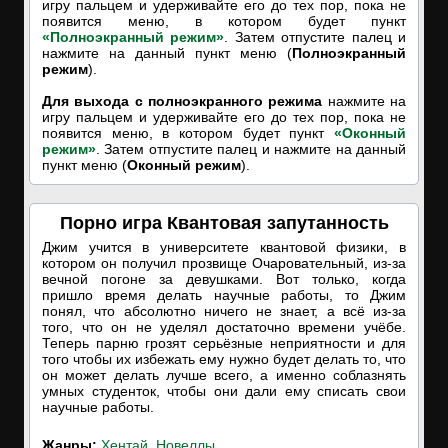
игру пальцем и удерживайте его до тех пор, пока не
появится меню, в котором будет пункт
«Полноэкранный режим»
. Затем отпустите палец и
нажмите на данный пункт меню (
Полноэкранный
режим
).
Для выхода с полноэкранного режима
нажмите на
игру пальцем и удерживайте его до тех пор, пока не
появится меню, в котором будет пункт
«Оконный
режим»
. Затем отпустите палец и нажмите на данный
пункт меню (
Оконный режим
).
Порно игра Квантовая запутанность
Джим учится в университете квантовой физики, в
котором он получил прозвище Очаровательный, из-за
вечной погоне за девушками. Вот только, когда
пришло время делать научные работы, то Джим
понял, что абсолютно ничего не знает, а всё из-за
того, что он не уделял достаточно времени учёбе.
Теперь парню грозят серьёзные неприятности и для
того чтобы их избежать ему нужно будет делать то, что
он может делать лучше всего, а именно соблазнять
умных студенток, чтобы они дали ему списать свои
научные работы.
Жанры:
Хентай
,
Новеллы