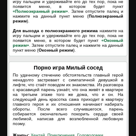
игру пальцем и удерживайте его до тех пор, пока не
появится меню, в котором будет пункт
«Полноэкранный режим»
. Затем отпустите палец и
нажмите на данный пункт меню (
Полноэкранный
режим
).
Для выхода с полноэкранного режима
нажмите на
игру пальцем и удерживайте его до тех пор, пока не
появится меню, в котором будет пункт
«Оконный
режим»
. Затем отпустите палец и нажмите на данный
пункт меню (
Оконный режим
).
Порно игра Милый сосед
По удачному стечению обстоятельств главный герой
ненадолго застревает с симпатичной девушкой в
лифте, что стаёт поводом их знакомства. Из разговора
с красавицей парень узнаёт, что она живёт в квартире
на третьем этаже того же дома, что и он. На
следующий день красотка сама приходит в квартиру
главного героя и их отношения начинают набирать
обороты. После всего случившегося, парень
собирается окончательно покорить сердце своей
любимой, написав для возлюбленной любовную
поэму.
Жанры:
Хентай
,
Приключения
,
Головоломки