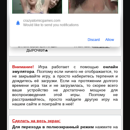
crazyatomicgames.com
Would like to send you notifications
Discard
Allow
✅ЗАХОДИ, ПОДРОЧИМ!
🔥ПОРНО-ЧАТ ОНЛАЙН🔥
🔥ПОКАЗЫВАЕМ НАШИ
Я кончаю! С͟м͟о͟т͟р͟е͟т͟ь͟!➡️
ДЫРОЧКИ!🔥
Внимание!
Игра работает с помощью
онлайн
эмулятора
. Поэтому если ничего не отображается, то
не закрывайте игру, а просто наберитесь терпения и
дождитесь её загрузки. Если на протяжении долгого
времени игра так и не загрузилась, то скорее всего
ваше устройство не достаточно мощное для
воспроизведения этой игры. Поэтому не
расстраивайтесь, просто найдите другую игру на
нашем сайте и поиграйте в неё!
Сделать на весь экран:
Для перехода в полноэкранный режим
нажмите на