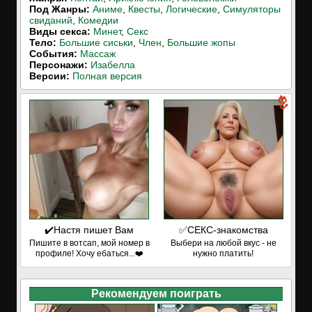
Под Жанры:
Аниме
,
Квесты
,
Логические
,
Симуляторы
свиданий
,
Комедии
Виды секса:
Минет
,
Секс
Тело:
Большие сиськи
,
Член
,
Большие жопы
События:
Массаж
Персонажи:
Изабелла
Версии:
Полная версия
✔️Настя пишет Вам
✅СЕКС-знакомства
Пишите в вотсап, мой номер в
Выбери на любой вкус - не
профиле! Хочу ебаться...❤️
нужно платить!
Рекомендуем поиграть