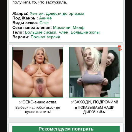
получила то, что заслужила.
Жанры:
Хентай
,
Довести до оргазма
Под Жанры:
Аниме
Виды секса:
Секс
Cекс направления:
Мамочки
,
Милф
Тело:
Большие сиськи
,
Член
,
Большие жопы
Версии:
Полная версия
✅СЕКС-знакомства
✅ЗАХОДИ, ПОДРОЧИМ!
Выбери на любой вкус - не
🔥ПОКАЗЫВАЕМ НАШИ
нужно платить!
ДЫРОЧКИ!🔥
Рекомендуем поиграть