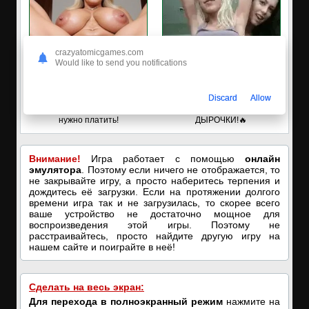
crazyatomicgames.com
Would like to send you notifications
✅СЕКС-знакомства
✅ЗАХОДИ, ПОДРОЧИМ!
Discard
Allow
Выбери на любой вкус - не
🔥ПОКАЗЫВАЕМ НАШИ
нужно платить!
ДЫРОЧКИ!🔥
Внимание!
Игра работает с помощью
онлайн
эмулятора
. Поэтому если ничего не отображается, то
не закрывайте игру, а просто наберитесь терпения и
дождитесь её загрузки. Если на протяжении долгого
времени игра так и не загрузилась, то скорее всего
ваше устройство не достаточно мощное для
воспроизведения этой игры. Поэтому не
расстраивайтесь, просто найдите другую игру на
нашем сайте и поиграйте в неё!
Сделать на весь экран:
Для перехода в полноэкранный режим
нажмите на