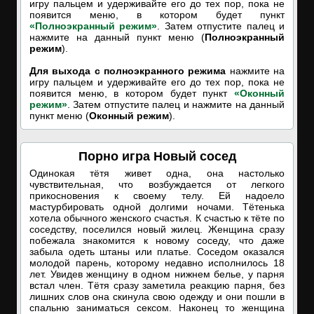
игру пальцем и удерживайте его до тех пор, пока не
появится меню, в котором будет пункт
«Полноэкранный режим»
. Затем отпустите палец и
нажмите на данный пункт меню (
Полноэкранный
режим
).
Для выхода с полноэкранного режима
нажмите на
игру пальцем и удерживайте его до тех пор, пока не
появится меню, в котором будет пункт
«Оконный
режим»
. Затем отпустите палец и нажмите на данный
пункт меню (
Оконный режим
).
Порно игра Новый сосед
Одинокая тётя живет одна, она настолько
чувствительная, что возбуждается от легкого
прикосновения к своему телу. Ей надоело
мастурбировать одной долгими ночами. Тётенька
хотела обычного женского счастья. К счастью к тёте по
соседству, поселился новый жилец. Женщина сразу
побежала знакомится к новому соседу, что даже
забыла одеть штаны или платье. Соседом оказался
молодой парень, которому недавно исполнилось 18
лет. Увидев женщину в одном нижнем белье, у парня
встал член. Тётя сразу заметила реакцию парня, без
лишних слов она скинула свою одежду и они пошли в
спальню заниматься сексом. Наконец то женщина