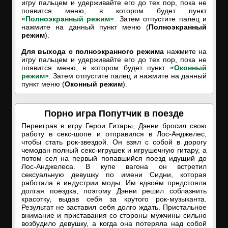
игру пальцем и удерживайте его до тех пор, пока не
появится меню, в котором будет пункт
«Полноэкранный режим»
. Затем отпустите палец и
нажмите на данный пункт меню (
Полноэкранный
режим
).
Для выхода с полноэкранного режима
нажмите на
игру пальцем и удерживайте его до тех пор, пока не
появится меню, в котором будет пункт
«Оконный
режим»
. Затем отпустите палец и нажмите на данный
пункт меню (
Оконный режим
).
Порно игра Попутчик в поезде
Переиграв в игру Герои Гитары, Дэнни бросил свою
работу в секс-шопе и отправился в Лос-Анджелес,
чтобы стать рок-звездой. Он взял с собой в дорогу
чемодан полный секс-игрушек и игрушечную гитару, а
потом сел на первый попавшийся поезд идущий до
Лос-Анджелеса. В купе вагона он встретил
сексуальную девушку по имени Сидни, которая
работала в индустрии моды. Им вдвоём предстояла
долгая поездка, поэтому Дэнни решил соблазнить
красотку, выдав себя за крутого рок-музыканта.
Результат не заставил себя долго ждать. Пристальное
внимание и приставания со стороны мужчины сильно
возбудило девушку, а когда она потеряла над собой