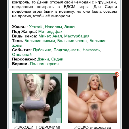
контроль, то Дэнни открыл свой чемодан с игрушками,
предложив поиграть в БДСМ игры. Для Сидни
подобные игры были в новинку, но она была совсем
не против, чтобы её выпороли.
Жанры:
Хентай
,
Новеллы
,
Экшен
Под Жанры:
Мит энд фак
Виды секса:
Минет
,
Анал
,
Мастурбация
Тело:
Большие сиськи
,
Большие члены
,
Большие
жопы
События:
Публично
,
Подглядывать
,
Наказать
,
Отшлепай
Персонажи:
Дэнни
,
Сидни
Версии:
Полная версия
✅ЗАХОДИ, ПОДРОЧИМ!
✅СЕКС-знакомства