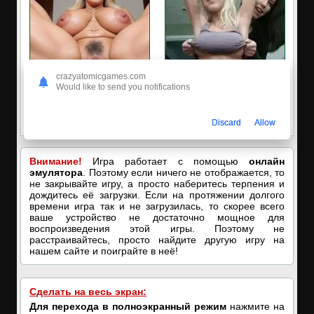
crazyatomicgames.com
Would like to send you notifications
✅СЕКС-знакомства
✅ЗАХОДИ, ПОДРОЧИМ!
Выбери на любой вкус - не
🔥ПОКАЗЫВАЕМ НАШИ
нужно платить!
ДЫРОЧКИ!🔥
Discard
Allow
Внимание!
Игра работает с помощью
онлайн
эмулятора
. Поэтому если ничего не отображается, то
не закрывайте игру, а просто наберитесь терпения и
дождитесь её загрузки. Если на протяжении долгого
времени игра так и не загрузилась, то скорее всего
ваше устройство не достаточно мощное для
воспроизведения этой игры. Поэтому не
расстраивайтесь, просто найдите другую игру на
нашем сайте и поиграйте в неё!
Сделать на весь экран:
Для перехода в полноэкранный режим
нажмите на