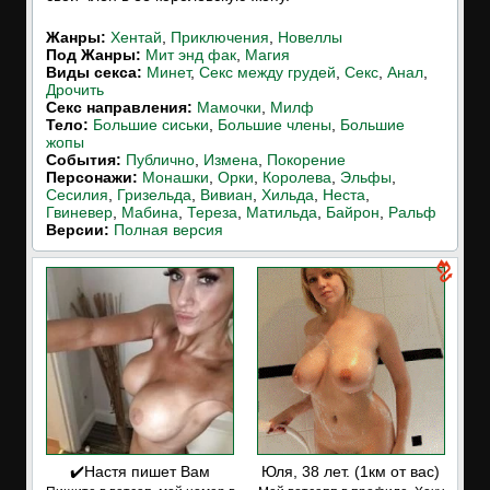
Жанры:
Хентай
,
Приключения
,
Новеллы
Под Жанры:
Мит энд фак
,
Магия
Виды секса:
Минет
,
Секс между грудей
,
Секс
,
Анал
,
Дрочить
Cекс направления:
Мамочки
,
Милф
Тело:
Большие сиськи
,
Большие члены
,
Большие
жопы
События:
Публично
,
Измена
,
Покорение
Персонажи:
Монашки
,
Орки
,
Королева
,
Эльфы
,
Сесилия
,
Гризельда
,
Вивиан
,
Хильда
,
Неста
,
Гвиневер
,
Мабина
,
Тереза
,
Матильда
,
Байрон
,
Ральф
Версии:
Полная версия
✔️Настя пишет Вам
Юля, 38 лет. (1км от вас)