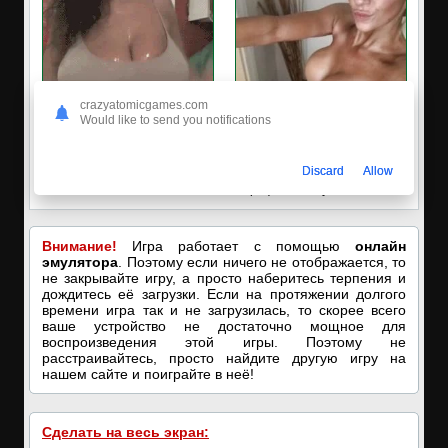
crazyatomicgames.com
Would like to send you notifications
🔥ПОРНО-ЧАТ ОНЛАЙН🔥
✔️Настя пишет Вам
Discard
Allow
Я кончаю! С͟м͟о͟т͟р͟е͟т͟ь͟!➡️
Пишите в вотсап, мой номер в
профиле! Хочу ебаться...❤️
Внимание!
Игра работает с помощью
онлайн
эмулятора
. Поэтому если ничего не отображается, то
не закрывайте игру, а просто наберитесь терпения и
дождитесь её загрузки. Если на протяжении долгого
времени игра так и не загрузилась, то скорее всего
ваше устройство не достаточно мощное для
воспроизведения этой игры. Поэтому не
расстраивайтесь, просто найдите другую игру на
нашем сайте и поиграйте в неё!
Сделать на весь экран: