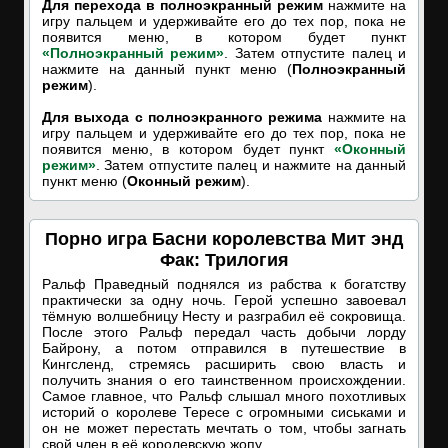
Для перехода в полноэкранный режим
нажмите на
игру пальцем и удерживайте его до тех пор, пока не
появится меню, в котором будет пункт
«Полноэкранный режим»
. Затем отпустите палец и
нажмите на данный пункт меню (
Полноэкранный
режим
).
Для выхода с полноэкранного режима
нажмите на
игру пальцем и удерживайте его до тех пор, пока не
появится меню, в котором будет пункт
«Оконный
режим»
. Затем отпустите палец и нажмите на данный
пункт меню (
Оконный режим
).
Порно игра Басни королевства Мит энд
Фак: Трилогия
Ральф Праведный поднялся из рабства к богатству
практически за одну ночь. Герой успешно завоевал
тёмную волшебницу Несту и разграбил её сокровища.
После этого Ральф передал часть добычи лорду
Байрону, а потом отправился в путешествие в
Кингсленд, стремясь расширить свою власть и
получить знания о его таинственном происхождении.
Самое главное, что Ральф слышал много похотливых
историй о королеве Тересе с огромными сиськами и
он не может перестать мечтать о том, чтобы загнать
свой член в её королевскую жопу.