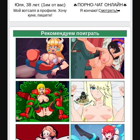
Юля, 38 лет. (1км от вас)
🔥ПОРНО-ЧАТ ОНЛАЙН🔥
Мой вотсапп в профиле. Хочу
Я кончаю! С͟м͟о͟т͟р͟е͟т͟ь͟!➡️
куни, пишите!
Рекомендуем поиграть