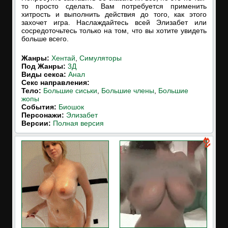
то просто сделать. Вам потребуется применить
хитрость и выполнить действия до того, как этого
захочет игра. Наслаждайтесь всей Элизабет или
сосредоточьтесь только на том, что вы хотите увидеть
больше всего.
Жанры:
Хентай
,
Симуляторы
Под Жанры:
3Д
Виды секса:
Анал
Cекс направления:
Тело:
Большие сиськи
,
Большие члены
,
Большие
жопы
События:
Биошок
Персонажи:
Элизабет
Версии:
Полная версия