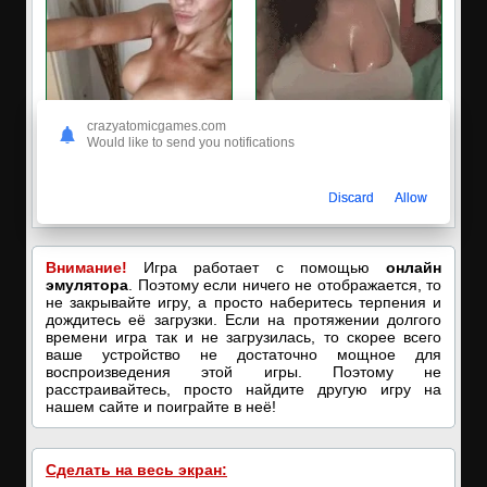
crazyatomicgames.com
Would like to send you notifications
✔️Настя пишет Вам
🔥ПОРНО-ЧАТ ОНЛАЙН🔥
Пишите в вотсап, мой номер в
Я кончаю! С͟м͟о͟т͟р͟е͟т͟ь͟!➡️
Discard
Allow
профиле! Хочу ебаться...❤️
Внимание!
Игра работает с помощью
онлайн
эмулятора
. Поэтому если ничего не отображается, то
не закрывайте игру, а просто наберитесь терпения и
дождитесь её загрузки. Если на протяжении долгого
времени игра так и не загрузилась, то скорее всего
ваше устройство не достаточно мощное для
воспроизведения этой игры. Поэтому не
расстраивайтесь, просто найдите другую игру на
нашем сайте и поиграйте в неё!
Сделать на весь экран: