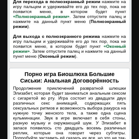
Для перехода в полноэкранный режим
нажмите на
игру пальцем и удерживайте его до тех пор, пока не
появится меню, в котором будет пункт
«Полноэкранный режим»
. Затем отпустите палец и
нажмите на данный пункт меню (
Полноэкранный
режим
).
Для выхода с полноэкранного режима
нажмите на
игру пальцем и удерживайте его до тех пор, пока не
появится меню, в котором будет пункт
«Оконный
режим»
. Затем отпустите палец и нажмите на данный
пункт меню (
Оконный режим
).
Порно игра Биошлюха Большие
Сиськи: Анальная Договорённость
Продолжение приключений развратной шлюшки
Элизабет, которая будет заниматься анальным сексом
с сигаретой во рту. Игра состоит из двадцати двух
различных секс анимаций, содержащих пять
сексуальных ритмов и возможность выбора ракурса на
нужную точку женского тела, а также одна сцена
кульминации. Звук в игре включает в себя стоны,
разную музыку и окружающий шум. У Элизабет в
запасе появилось сто двадцать восемь различных
реплик, которые она говорит через субтитры.
Попробуйте заставить её сказать их все, но это не так-