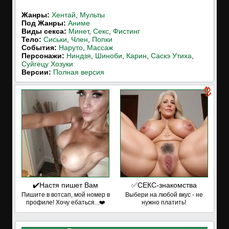
Жанры:
Хентай
,
Мульты
Под Жанры:
Аниме
Виды секса:
Минет
,
Секс
,
Фистинг
Тело:
Сиськи
,
Член
,
Попки
События:
Наруто
,
Массаж
Персонажи:
Ниндзя
,
Шиноби
,
Карин
,
Саскэ Утиха
,
Суйгецу Хозуки
Версии:
Полная версия
✔️Настя пишет Вам
✅СЕКС-знакомства
Пишите в вотсап, мой номер в
Выбери на любой вкус - не
профиле! Хочу ебаться...❤️
нужно платить!