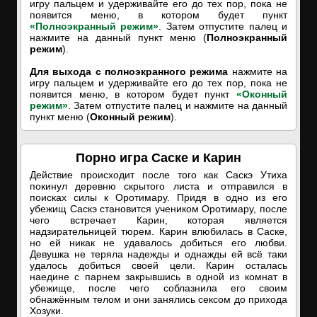
игру пальцем и удерживайте его до тех пор, пока не
появится меню, в котором будет пункт
«Полноэкранный режим»
. Затем отпустите палец и
нажмите на данный пункт меню (
Полноэкранный
режим
).
Для выхода с полноэкранного режима
нажмите на
игру пальцем и удерживайте его до тех пор, пока не
появится меню, в котором будет пункт
«Оконный
режим»
. Затем отпустите палец и нажмите на данный
пункт меню (
Оконный режим
).
Порно игра Саске и Карин
Действие происходит после того как Саскэ Утиха
покинул деревню скрытого листа и отправился в
поисках силы к Оротимару. Придя в одно из его
убежищ Саскэ становится учеником Оротимару, после
чего встречает Карин, которая является
надзирательницей тюрем. Карин влюбилась в Саске,
но ей никак не удавалось добиться его любви.
Девушка не теряла надежды и однажды ей всё таки
удалось добиться своей цели. Карин осталась
наедине с парнем закрывшись в одной из комнат в
убежище, после чего соблазнила его своим
обнажённым телом и они занялись сексом до прихода
Хозуки.