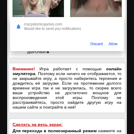
crazyatomicgames.com
Would like to send you notifications
✅ЗАХОДИ, ПОДРОЧИМ!
🔥ПОРНО-ЧАТ ОНЛАЙН🔥
Discard
Allow
🔥ПОКАЗЫВАЕМ НАШИ
Я кончаю! С͟м͟о͟т͟р͟е͟т͟ь͟!➡️
ДЫРОЧКИ!🔥
Внимание!
Игра работает с помощью
онлайн
эмулятора
. Поэтому если ничего не отображается, то
не закрывайте игру, а просто наберитесь терпения и
дождитесь её загрузки. Если на протяжении долгого
времени игра так и не загрузилась, то скорее всего
ваше устройство не достаточно мощное для
воспроизведения этой игры. Поэтому не
расстраивайтесь, просто найдите другую игру на
нашем сайте и поиграйте в неё!
Сделать на весь экран:
Для перехода в полноэкранный режим
нажмите на