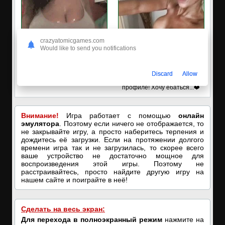
crazyatomicgames.com
Would like to send you notifications
🔥ПОРНО-ЧАТ ОНЛАЙН🔥
✔️Настя пишет Вам
Discard
Allow
Я кончаю! С͟м͟о͟т͟р͟е͟т͟ь͟!➡️
Пишите в вотсап, мой номер в
профиле! Хочу ебаться...❤️
Внимание!
Игра работает с помощью
онлайн
эмулятора
. Поэтому если ничего не отображается, то
не закрывайте игру, а просто наберитесь терпения и
дождитесь её загрузки. Если на протяжении долгого
времени игра так и не загрузилась, то скорее всего
ваше устройство не достаточно мощное для
воспроизведения этой игры. Поэтому не
расстраивайтесь, просто найдите другую игру на
нашем сайте и поиграйте в неё!
Сделать на весь экран:
Для перехода в полноэкранный режим
нажмите на