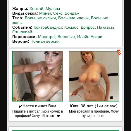
Жанры:
Хентай
,
Мульты
Виды секса:
Минет
,
Секс
,
Бондаж
Тело:
Большие сиськи
,
Большие члены
,
Большие
жопы
События:
Контрабандист
,
Космос
,
Допрос
,
Наказать
,
Отшлепай
Персонажи:
Монстры
,
Военные
,
Илайн Авари
Версии:
Полная версия
✔️Настя пишет Вам
Юля, 38 лет. (1км от вас)
Пишите в вотсап, мой номер в
Мой вотсапп в профиле. Хочу
профиле! Хочу ебаться...❤️
куни, пишите!