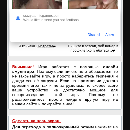
crazyatomicgames.com
Would like to send you notifications
Discard
Allow
🔥ПОРНО-ЧАТ ОНЛАЙН🔥
✔️Настя пишет Вам
Я кончаю! С͟м͟о͟т͟р͟е͟т͟ь͟!➡️
Пишите в вотсап, мой номер в
профиле! Хочу ебаться...❤️
Внимание!
Игра работает с помощью
онлайн
эмулятора
. Поэтому если ничего не отображается, то
не закрывайте игру, а просто наберитесь терпения и
дождитесь её загрузки. Если на протяжении долгого
времени игра так и не загрузилась, то скорее всего
ваше устройство не достаточно мощное для
воспроизведения этой игры. Поэтому не
расстраивайтесь, просто найдите другую игру на
нашем сайте и поиграйте в неё!
Сделать на весь экран:
Для перехода в полноэкранный режим
нажмите на