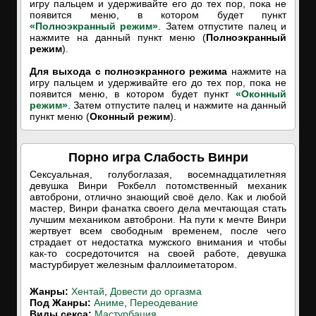
игру пальцем и удерживайте его до тех пор, пока не
появится меню, в котором будет пункт
«Полноэкранный режим»
. Затем отпустите палец и
нажмите на данный пункт меню (
Полноэкранный
режим
).
Для выхода с полноэкранного режима
нажмите на
игру пальцем и удерживайте его до тех пор, пока не
появится меню, в котором будет пункт
«Оконный
режим»
. Затем отпустите палец и нажмите на данный
пункт меню (
Оконный режим
).
Порно игра Слабость Винри
Сексуальная, голубоглазая, восемнадцатилетняя
девушка Винри Рокбелл потомственный механик
автоброни, отлично знающий своё дело. Как и любой
мастер, Винри фанатка своего дела мечтающая стать
лучшим механиком автоброни. На пути к мечте Винри
жертвует всем свободным временем, после чего
страдает от недостатка мужского внимания и чтобы
как-то сосредоточится на своей работе, девушка
мастурбирует железным фаллоиметатором.
Жанры:
Хентай
,
Довести до оргазма
Под Жанры:
Аниме
,
Переодевание
Виды секса:
Мастурбация