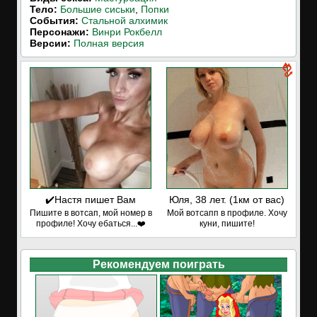
Тело:
Большие сиськи
,
Попки
События:
Стальной алхимик
Персонажи:
Винри Рокбелл
Версии:
Полная версия
✔️Настя пишет Вам
Юля, 38 лет. (1км от вас)
Пишите в вотсап, мой номер в
Мой вотсапп в профиле. Хочу
профиле! Хочу ебаться...❤️
куни, пишите!
Рекомендуем поиграть