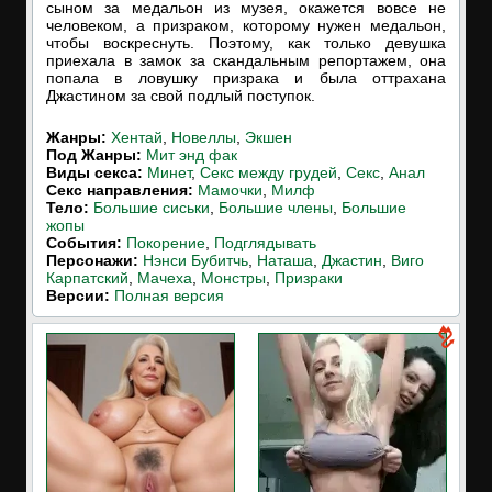
сыном за медальон из музея, окажется вовсе не
человеком, а призраком, которому нужен медальон,
чтобы воскреснуть. Поэтому, как только девушка
приехала в замок за скандальным репортажем, она
попала в ловушку призрака и была оттрахана
Джастином за свой подлый поступок.
Жанры:
Хентай
,
Новеллы
,
Экшен
Под Жанры:
Мит энд фак
Виды секса:
Минет
,
Секс между грудей
,
Секс
,
Анал
Cекс направления:
Мамочки
,
Милф
Тело:
Большие сиськи
,
Большие члены
,
Большие
жопы
События:
Покорение
,
Подглядывать
Персонажи:
Нэнси Бубитчь
,
Наташа
,
Джастин
,
Виго
Карпатский
,
Мачеха
,
Монстры
,
Призраки
Версии:
Полная версия