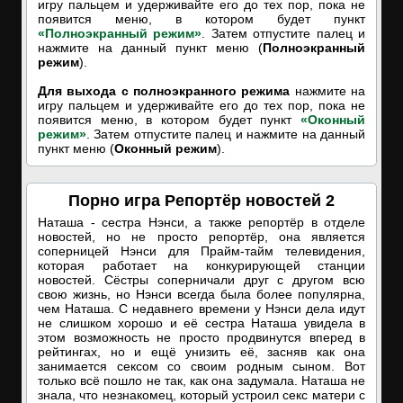
игру пальцем и удерживайте его до тех пор, пока не
появится меню, в котором будет пункт
«Полноэкранный режим»
. Затем отпустите палец и
нажмите на данный пункт меню (
Полноэкранный
режим
).
Для выхода с полноэкранного режима
нажмите на
игру пальцем и удерживайте его до тех пор, пока не
появится меню, в котором будет пункт
«Оконный
режим»
. Затем отпустите палец и нажмите на данный
пункт меню (
Оконный режим
).
Порно игра Репортёр новостей 2
Наташа - сестра Нэнси, а также репортёр в отделе
новостей, но не просто репортёр, она является
соперницей Нэнси для Прайм-тайм телевидения,
которая работает на конкурирующей станции
новостей. Сёстры соперничали друг с другом всю
свою жизнь, но Нэнси всегда была более популярна,
чем Наташа. С недавнего времени у Нэнси дела идут
не слишком хорошо и её сестра Наташа увидела в
этом возможность не просто продвинутся вперед в
рейтингах, но и ещё унизить её, засняв как она
занимается сексом со своим родным сыном. Вот
только всё пошло не так, как она задумала. Наташа не
знала, что незнакомец, который устроил секс матери с