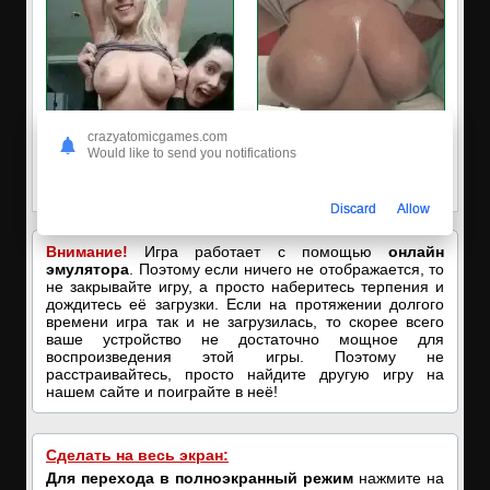
crazyatomicgames.com
✅ЗАХОДИ, ПОДРОЧИМ!
🔥ПОРНО-ЧАТ ОНЛАЙН🔥
Would like to send you notifications
🔥ПОКАЗЫВАЕМ НАШИ
Я кончаю! С͟м͟о͟т͟р͟е͟т͟ь͟!➡️
ДЫРОЧКИ!🔥
Discard
Allow
Внимание!
Игра работает с помощью
онлайн
эмулятора
. Поэтому если ничего не отображается, то
не закрывайте игру, а просто наберитесь терпения и
дождитесь её загрузки. Если на протяжении долгого
времени игра так и не загрузилась, то скорее всего
ваше устройство не достаточно мощное для
воспроизведения этой игры. Поэтому не
расстраивайтесь, просто найдите другую игру на
нашем сайте и поиграйте в неё!
Сделать на весь экран:
Для перехода в полноэкранный режим
нажмите на