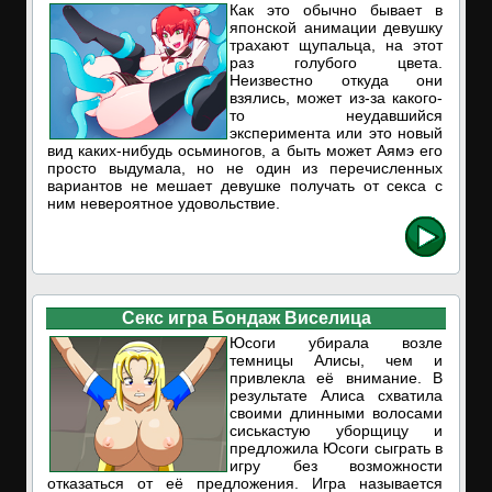
Как это обычно бывает в
японской анимации девушку
трахают щупальца, на этот
раз голубого цвета.
Неизвестно откуда они
взялись, может из-за какого-
то неудавшийся
эксперимента или это новый
вид каких-нибудь осьминогов, а быть может Аямэ его
просто выдумала, но не один из перечисленных
вариантов не мешает девушке получать от секса с
ним невероятное удовольствие.
Секс игра Бондаж Виселица
Юсоги убирала возле
темницы Алисы, чем и
привлекла её внимание. В
результате Алиса схватила
своими длинными волосами
сиськастую уборщицу и
предложила Юсоги сыграть в
игру без возможности
отказаться от её предложения. Игра называется