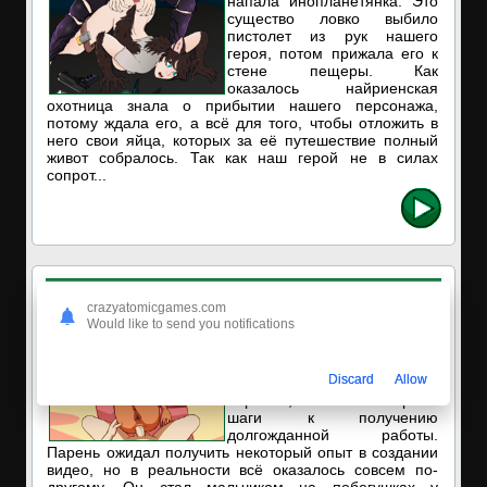
напала инопланетянка. Это
существо ловко выбило
пистолет из рук нашего
героя, потом прижала его к
стене пещеры. Как
оказалось найриенская
охотница знала о прибытии нашего персонажа,
потому ждала его, а всё для того, чтобы отложить в
него свои яйца, которых за её путешествие полный
живот собралось. Так как наш герой не в силах
сопрот...
Секс игра Зона Тан 2
crazyatomicgames.com
Наш герой учится в
Would like to send you notifications
университете
телекоммуникаций. На днях
он взял летнюю стажировку в
Discard
Allow
студии новостей. Таким
образом, он начал первые
шаги к получению
долгожданной работы.
Парень ожидал получить некоторый опыт в создании
видео, но в реальности всё оказалось совсем по-