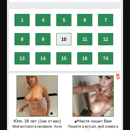
1
4
5
6
7
8
9
10
11
12
13
14
15
16
74
Юля, 38 лет. (1км от вас)
✔️Настя пишет Вам
Мой вотсапп в профиле. Хочу
Пишите в вотсап, мой номер в