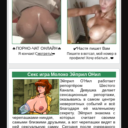
🔥ПОРНО-ЧАТ ОНЛАЙН🔥
✔️Настя пишет Вам
Я кончаю! С͟м͟о͟т͟р͟е͟т͟ь͟!➡️
Пишите в вотсап, мой номер в
профиле! Хочу ебаться...❤️
Секс игра Молоко Эйприл ОНил
Эйприл О'Нил работает
репортёром Шестого
Канала. Девушка делает
сенсационные репортажи,
оказываясь в самом центре
невероятных событий и всё
благодаря её маленькому
секрету. Эйприл знакома с
черепашками-ниндзя, которых считает своими
самыми близкими друзьями, а вот черепашки видят в
ней сексуальную самку. Сегодня после очередного