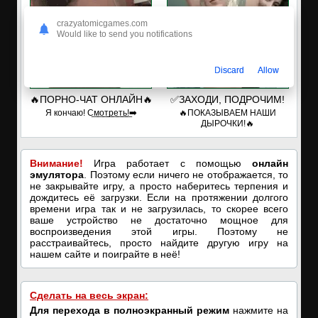
crazyatomicgames.com
Would like to send you notifications
Discard
Allow
🔥ПОРНО-ЧАТ ОНЛАЙН🔥
✅ЗАХОДИ, ПОДРОЧИМ!
Я кончаю! С͟м͟о͟т͟р͟е͟т͟ь͟!➡️
🔥ПОКАЗЫВАЕМ НАШИ
ДЫРОЧКИ!🔥
Внимание!
Игра работает с помощью
онлайн
эмулятора
. Поэтому если ничего не отображается, то
не закрывайте игру, а просто наберитесь терпения и
дождитесь её загрузки. Если на протяжении долгого
времени игра так и не загрузилась, то скорее всего
ваше устройство не достаточно мощное для
воспроизведения этой игры. Поэтому не
расстраивайтесь, просто найдите другую игру на
нашем сайте и поиграйте в неё!
Сделать на весь экран:
Для перехода в полноэкранный режим
нажмите на