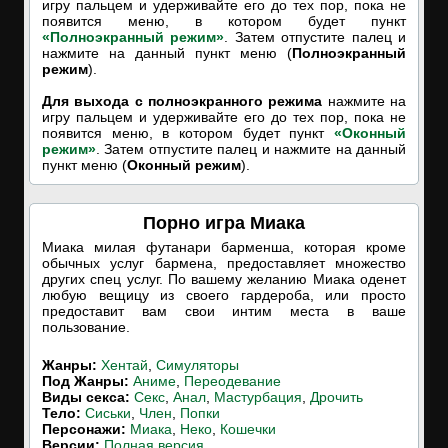
игру пальцем и удерживайте его до тех пор, пока не
появится меню, в котором будет пункт
«Полноэкранный режим»
. Затем отпустите палец и
нажмите на данный пункт меню (
Полноэкранный
режим
).
Для выхода с полноэкранного режима
нажмите на
игру пальцем и удерживайте его до тех пор, пока не
появится меню, в котором будет пункт
«Оконный
режим»
. Затем отпустите палец и нажмите на данный
пункт меню (
Оконный режим
).
Порно игра Миака
Миака милая футанари барменша, которая кроме
обычных услуг бармена, предоставляет множество
других спец услуг. По вашему желанию Миака оденет
любую вещицу из своего гардероба, или просто
предоставит вам свои интим места в ваше
пользование.
Жанры:
Хентай
,
Симуляторы
Под Жанры:
Аниме
,
Переодевание
Виды секса:
Секс
,
Анал
,
Мастурбация
,
Дрочить
Тело:
Сиськи
,
Член
,
Попки
Персонажи:
Миака
,
Неко
,
Кошечки
Версии:
Полная версия