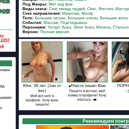
Под Жанры:
Мит энд фак
Виды секса:
Секс между грудей
,
Секс
,
Фистинг
,
Масту
Cекс направления:
Мамочки
,
Милф
Тело:
Большие сиськи
,
Большие члены
,
Большие жопы
События:
Массаж
,
Подглядывать
Персонажи:
Хогарт Хьюз
,
Энни Хьюз
,
Мачеха
,
Стальной
Версии:
Полная версия
их
 2257
ей
енами
:
Юля, 38 лет. (1км от
✔️Настя пишет Вам
ПОРНО
зад
вас)
Пишите в вотсап, мой
✅͟
номер в профиле! Хочу
Мой вотсапп в
ушками
ебаться...❤️
профиле. Хочу куни,
пишите!
и-
Рекомендуем поигр