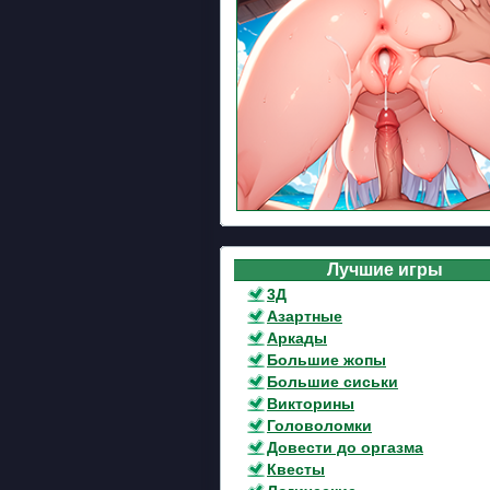
Лучшие игры
3Д
Азартные
Аркады
Большие жопы
Большие сиськи
Викторины
Головоломки
Довести до оргазма
Квесты