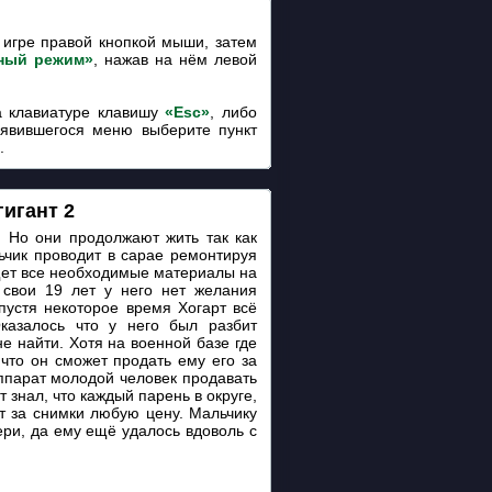
игре правой кнопкой мыши, затем
ный режим»
, нажав на нём левой
 клавиатуре клавишу
«Esc»
, либо
оявившегося меню выберите пункт
.
игант 2
. Но они продолжают жить так как
ьчик проводит в сарае ремонтируя
ищет все необходимые материалы на
 свои 19 лет у него нет желания
пустя некоторое время Хогарт всё
казалось что у него был разбит
не найти. Хотя на военной базе где
что он сможет продать ему его за
аппарат молодой человек продавать
 знал, что каждый парень в округе,
ят за снимки любую цену. Мальчику
ери, да ему ещё удалось вдоволь с