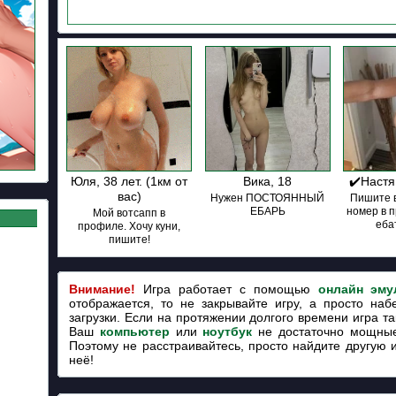
Юля, 38 лет. (1км от
Вика, 18
✔️Настя
вас)
Нужен ПОСТОЯННЫЙ
Пишите в
ЕБАРЬ
номер в 
Мой вотсапп в
ебат
профиле. Хочу куни,
пишите!
Внимание!
Игра работает с помощью
онлайн эму
отображается, то не закрывайте игру, а просто наб
загрузки. Если на протяжении долгого времени игра так
Ваш
компьютер
или
ноутбук
не достаточно мощные
Поэтому не расстраивайтесь, просто найдите другую 
неё!