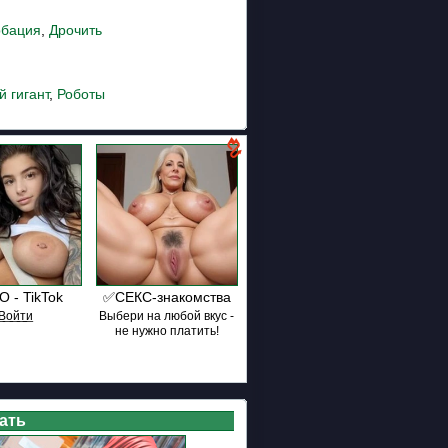
рбация
,
Дрочить
 гигант
,
Роботы
 - TikTok
✅СЕКС-знакомства
В͟о͟й͟т͟и
Выбери на любой вкус -
не нужно платить!
ать