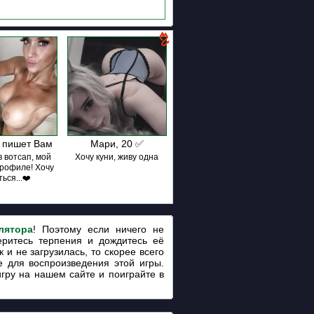
 пишет Вам
Мари, 20 ✅
 вотсап, мой
Хочу куни, живу одна
профиле! Хочу
ься...❤️
лятора
! Поэтому если ничего не
еритесь терпения и дождитесь её
 и не загрузилась, то скорее всего
 для воспроизведения этой игры.
игру на нашем сайте и поиграйте в