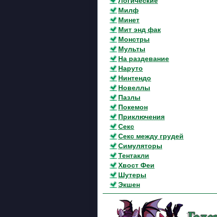
Логические
Милф
Минет
Мит энд фак
Монстры
Мульты
На раздевание
Наруто
Нинтендо
Новеллы
Пазлы
Покемон
Приключения
Секс
Секс между грудей
Симуляторы
Тентакли
Хвост Феи
Шутеры
Экшен