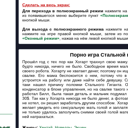
Сделать на весь экран:
Для перехода в полноэкранный режим
нажмите на 
из появившегося меню выберите пункт
«Полноэкран
кнопкой мыши.
Для выхода с полноэкранного режима
нажмите на
нажмите на игре правой кнопкой мыши, затем из п
«Оконный режим»
, нажав на нём левой кнопкой мыши
Порно игра Стальной г
Прошёл год с тех пор как Хогарт трахнул свою маму
будто никогда, ничего не было. Свободное время мал
своего робота. Хогарту не хватает денег, поэтому он 
свалке. Его мама беспокоится о нем, потому что в
устроится на работу или даже найти себе девушку. С
таки нашел причину поломки Стального Гиганта. О
конденсатор в блоке управления, но на свалке такого 
работал Билл, была такая деталь и мальчик подумал 
30$. Так как у Хогарта никогда не было денег, а фото
не хотел, он решил заработать другим способом. Хогарт
желает увидеть его сексуальную мать голой и заплат
не только удалось заполучить снимки своей голой мат
ней натрахаться.
Жанры:
Хентай
,
Новеллы
,
Экшен