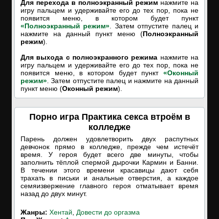
Для перехода в полноэкранный режим
нажмите на
игру пальцем и удерживайте его до тех пор, пока не
появится меню, в котором будет пункт
«Полноэкранный режим»
. Затем отпустите палец и
нажмите на данный пункт меню (
Полноэкранный
режим
).
Для выхода с полноэкранного режима
нажмите на
игру пальцем и удерживайте его до тех пор, пока не
появится меню, в котором будет пункт
«Оконный
режим»
. Затем отпустите палец и нажмите на данный
пункт меню (
Оконный режим
).
Порно игра Практика секса втроём в
колледже
Парень должен удовлетворить двух распутных
девчонок прямо в колледже, прежде чем истечёт
время. У героя будет всего две минуты, чтобы
заполнить тёплой спермой дырочки Кармин и Банни.
В течении этого времени красавицы дают себя
трахать в письки и анальные отверстия, а каждое
семяизвержение главного героя отматывает время
назад до двух минут.
Жанры:
Хентай
,
Довести до оргазма