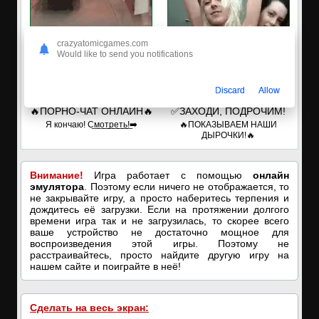
crazyatomicgames.com
Would like to send you notifications
Discard
Allow
🔥ПОРНО-ЧАТ ОНЛАЙН🔥
✅ЗАХОДИ, ПОДРОЧИМ!
Я кончаю! С͟м͟о͟т͟р͟е͟т͟ь͟!➡️
🔥ПОКАЗЫВАЕМ НАШИ
ДЫРОЧКИ!🔥
Внимание!
Игра работает с помощью
онлайн
эмулятора
. Поэтому если ничего не отображается, то
не закрывайте игру, а просто наберитесь терпения и
дождитесь её загрузки. Если на протяжении долгого
времени игра так и не загрузилась, то скорее всего
ваше устройство не достаточно мощное для
воспроизведения этой игры. Поэтому не
расстраивайтесь, просто найдите другую игру на
нашем сайте и поиграйте в неё!
Сделать на весь экран: