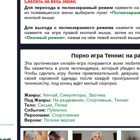
Сделать на весь экран:
Для перехода в полноэкранный режим
нажмите на 
из появившегося меню выберите пункт
«Полноэкран
кнопкой мыши.
Для выхода с полноэкранного режима
нажмите на
нажмите на игре правой кнопкой мыши, затем из п
«Оконный режим»
, нажав на нём левой кнопкой мыши
Порно игра Теннис на р
Эта эротическая онлайн-игра понравится всем любите
Вы окажетесь в роли челленджера, который убедил м
Чтобы сделать игру более привлекательной, девушка 
своей скромной одежды после каждой проигранной 
теннисистку, под конец ждёт милый сюрприз.
Жанры:
Хентай
,
Симуляторы
,
Эротика
Под Жанры:
На раздевание
,
Спортивные
,
Теннис
Тело:
Сиськи
,
Попки
События:
Публично
Персонажи:
Спортсменки
Версии:
Полная версия