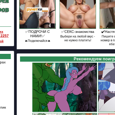
их
✅ПОДРОЧИ С
✅СЕКС-знакомства
✔️Настя
 2257
НАМИ!✅
Выбери на любой вкус -
Пишите в
не нужно платить!
номер в 
ей
🔥Подключайся🔥
ебат
Рекомендуем поигр
трах
 пик