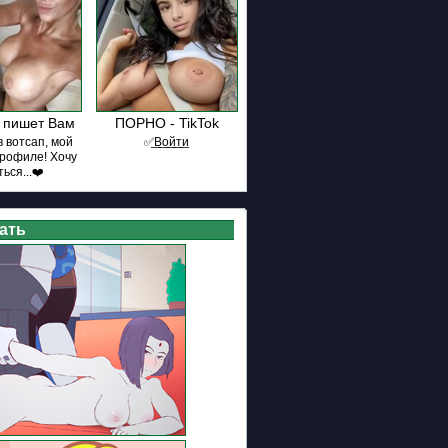
 пишет Вам
ПОРНО - TikTok
 вотсап, мой
✅͟В͟о͟й͟т͟и
профиле! Хочу
ься...❤️
ать