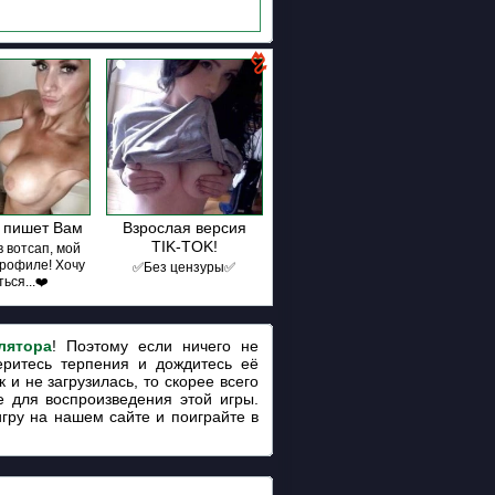
 пишет Вам
Взрослая версия
TIK-TOK!
 вотсап, мой
профиле! Хочу
✅Без цензуры✅
ься...❤️
лятора
! Поэтому если ничего не
еритесь терпения и дождитесь её
 и не загрузилась, то скорее всего
 для воспроизведения этой игры.
игру на нашем сайте и поиграйте в