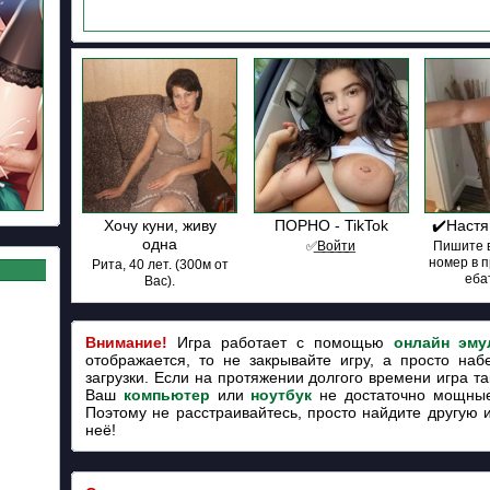
Хочу куни, живу
ПОРНО - TikTok
✔️Настя
одна
✅͟В͟о͟й͟т͟и
Пишите в
номер в 
Рита, 40 лет. (300м от
ебат
Вас).
Внимание!
Игра работает с помощью
онлайн эму
отображается, то не закрывайте игру, а просто наб
загрузки. Если на протяжении долгого времени игра так
Ваш
компьютер
или
ноутбук
не достаточно мощные
Поэтому не расстраивайтесь, просто найдите другую 
неё!