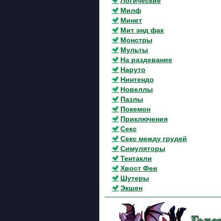
Логические
Милф
Минет
Мит энд фак
Монстры
Мульты
На раздевание
Наруто
Нинтендо
Новеллы
Пазлы
Покемон
Приключения
Секс
Секс между грудей
Симуляторы
Тентакли
Хвост Феи
Шутеры
Экшен