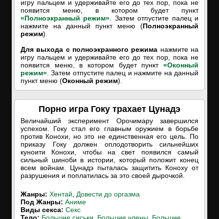
игру пальцем и удерживайте его до тех пор, пока не
появится меню, в котором будет пункт
«Полноэкранный режим»
. Затем отпустите палец и
нажмите на данный пункт меню (
Полноэкранный
режим
).
Для выхода с полноэкранного режима
нажмите на
игру пальцем и удерживайте его до тех пор, пока не
появится меню, в котором будет пункт
«Оконный
режим»
. Затем отпустите палец и нажмите на данный
пункт меню (
Оконный режим
).
Порно игра Гоку трахает Цунадэ
Величайший эксперимент Орочимару завершился
успехом. Гоку стал его главным оружием в борьбе
против Конохи, но это не единственная его цель. По
приказу Гоку должен оплодотворить сильнейших
куноити Конохи, чтобы на свет появился самый
сильный шиноби в истории, который положит конец
всем войнам. Цунадэ пыталась защитить Коноху от
разрушения и поплатилась за это своей дырочкой.
Жанры:
Хентай
,
Довести до оргазма
Под Жанры:
Аниме
Виды секса:
Секс
Тело:
Большие сиськи
,
Большие члены
,
Большие