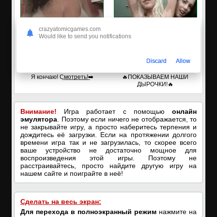
crazyatomicgames.com
Would like to send you notifications
Discard
Allow
🔥ПОРНО-ЧАТ ОНЛАЙН🔥
✅ЗАХОДИ, ПОДРОЧИМ!
Я кончаю! С͟м͟о͟т͟р͟е͟т͟ь͟!➡️
🔥ПОКАЗЫВАЕМ НАШИ
ДЫРОЧКИ!🔥
Внимание!
Игра работает с помощью
онлайн
эмулятора
. Поэтому если ничего не отображается, то
не закрывайте игру, а просто наберитесь терпения и
дождитесь её загрузки. Если на протяжении долгого
времени игра так и не загрузилась, то скорее всего
ваше устройство не достаточно мощное для
воспроизведения этой игры. Поэтому не
расстраивайтесь, просто найдите другую игру на
нашем сайте и поиграйте в неё!
Сделать на весь экран:
Для перехода в полноэкранный режим
нажмите на