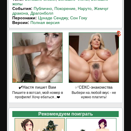
жопы
События:
Публично
,
Покорение
,
Наруто
,
Жемчуг
дракона
,
Драгонболл
Персонажи:
Цунаде Сенджу
,
Сон Гоку
Версии:
Полная версия
✔️Настя пишет Вам
✅СЕКС-знакомства
Пишите в вотсап, мой номер в
Выбери на любой вкус - не
профиле! Хочу ебаться...❤️
нужно платить!
Рекомендуем поиграть