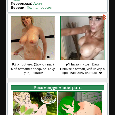
Персонажи:
Ария
Версии:
Полная версия
Юля, 38 лет. (1км от вас)
✔️Настя пишет Вам
Мой вотсапп в профиле. Хочу
Пишите в вотсап, мой номер в
куни, пишите!
профиле! Хочу ебаться...❤️
Рекомендуем поиграть