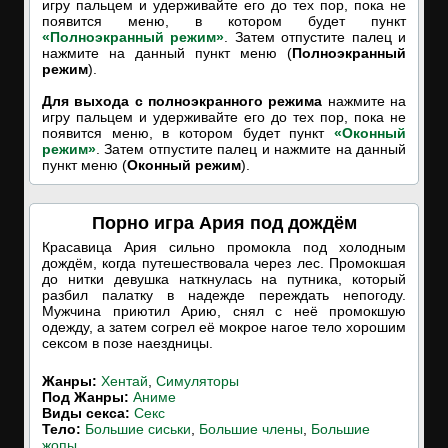
игру пальцем и удерживайте его до тех пор, пока не
появится меню, в котором будет пункт
«Полноэкранный режим»
. Затем отпустите палец и
нажмите на данный пункт меню (
Полноэкранный
режим
).
Для выхода с полноэкранного режима
нажмите на
игру пальцем и удерживайте его до тех пор, пока не
появится меню, в котором будет пункт
«Оконный
режим»
. Затем отпустите палец и нажмите на данный
пункт меню (
Оконный режим
).
Порно игра Ария под дождём
Красавица Ария сильно промокла под холодным
дождём, когда путешествовала через лес. Промокшая
до нитки девушка наткнулась на путника, который
разбил палатку в надежде переждать непогоду.
Мужчина приютил Арию, снял с неё промокшую
одежду, а затем согрел её мокрое нагое тело хорошим
сексом в позе наездницы.
Жанры:
Хентай
,
Симуляторы
Под Жанры:
Аниме
Виды секса:
Секс
Тело:
Большие сиськи
,
Большие члены
,
Большие
жопы