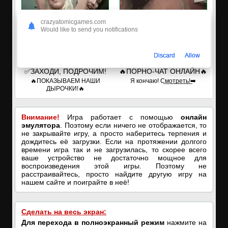
crazyatomicgames.com
Would like to send you notifications
Discard
Allow
✅ЗАХОДИ, ПОДРОЧИМ!
🔥ПОРНО-ЧАТ ОНЛАЙН🔥
🔥ПОКАЗЫВАЕМ НАШИ
Я кончаю! С͟м͟о͟т͟р͟е͟т͟ь͟!➡️
ДЫРОЧКИ!🔥
Внимание!
Игра работает с помощью
онлайн
эмулятора
. Поэтому если ничего не отображается, то
не закрывайте игру, а просто наберитесь терпения и
дождитесь её загрузки. Если на протяжении долгого
времени игра так и не загрузилась, то скорее всего
ваше устройство не достаточно мощное для
воспроизведения этой игры. Поэтому не
расстраивайтесь, просто найдите другую игру на
нашем сайте и поиграйте в неё!
Сделать на весь экран:
Для перехода в полноэкранный режим
нажмите на