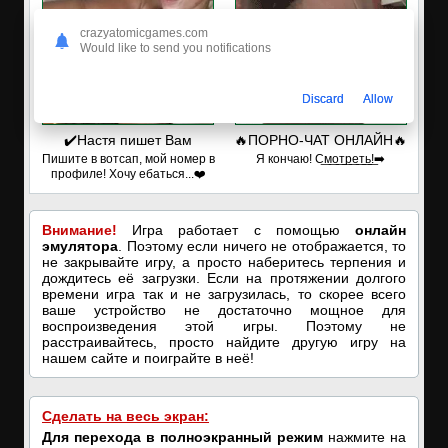
crazyatomicgames.com
Would like to send you notifications
Discard
Allow
✔️Настя пишет Вам
🔥ПОРНО-ЧАТ ОНЛАЙН🔥
Пишите в вотсап, мой номер в
Я кончаю! С͟м͟о͟т͟р͟е͟т͟ь͟!➡️
профиле! Хочу ебаться...❤️
Внимание!
Игра работает с помощью
онлайн
эмулятора
. Поэтому если ничего не отображается, то
не закрывайте игру, а просто наберитесь терпения и
дождитесь её загрузки. Если на протяжении долгого
времени игра так и не загрузилась, то скорее всего
ваше устройство не достаточно мощное для
воспроизведения этой игры. Поэтому не
расстраивайтесь, просто найдите другую игру на
нашем сайте и поиграйте в неё!
Сделать на весь экран:
Для перехода в полноэкранный режим
нажмите на