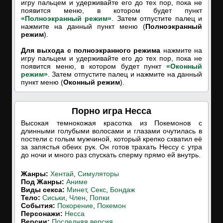
игру пальцем и удерживайте его до тех пор, пока не
появится меню, в котором будет пункт
«Полноэкранный режим»
. Затем отпустите палец и
нажмите на данный пункт меню (
Полноэкранный
режим
).
Для выхода с полноэкранного режима
нажмите на
игру пальцем и удерживайте его до тех пор, пока не
появится меню, в котором будет пункт
«Оконный
режим»
. Затем отпустите палец и нажмите на данный
пункт меню (
Оконный режим
).
Порно игра Несса
Высокая темнокожая красотка из Покемонов с
длинными голубыми волосами и глазами очутилась в
постели с голым мужчиной, который крепко схватил её
за запястья обеих рук. Он готов трахать Нессу с утра
до ночи и много раз спускать сперму прямо ей внутрь.
Жанры:
Хентай
,
Симуляторы
Под Жанры:
Аниме
Виды секса:
Минет
,
Секс
,
Бондаж
Тело:
Сиськи
,
Член
,
Попки
События:
Покорение
,
Покемон
Персонажи:
Несса
Версии:
Последняя версия