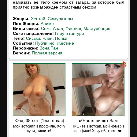
намазать её тело кремом от загара, за которое был
приятно вознаграждён страстным сексом.
Жанры:
Хентай
,
Симуляторы
Под Жанры:
Аниме
Виды секса:
Секс
,
Анал
,
Фистинг
,
Мастурбация
Cекс направления:
Гяру и гангуро
Тело:
Сиськи
,
Член
,
Попки
События:
Публично
,
Жесткие
Персонажи:
Зона Тан
Версии:
Полная версия
Юля, 38 лет. (1км от вас)
✔️Настя пишет Вам
Мой вотсапп в профиле. Хочу
Пишите в вотсап, мой номер в
куни, пишите!
профиле! Хочу ебаться...❤️