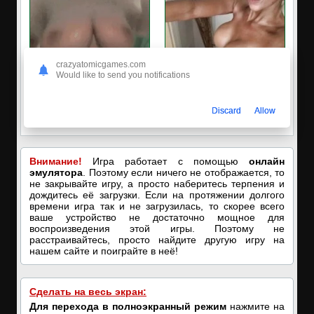
crazyatomicgames.com
Would like to send you notifications
🔥ПОРНО-ЧАТ ОНЛАЙН🔥
✔️Настя пишет Вам
Discard
Allow
Я кончаю! С͟м͟о͟т͟р͟е͟т͟ь͟!➡️
Пишите в вотсап, мой номер в
профиле! Хочу ебаться...❤️
Внимание!
Игра работает с помощью
онлайн
эмулятора
. Поэтому если ничего не отображается, то
не закрывайте игру, а просто наберитесь терпения и
дождитесь её загрузки. Если на протяжении долгого
времени игра так и не загрузилась, то скорее всего
ваше устройство не достаточно мощное для
воспроизведения этой игры. Поэтому не
расстраивайтесь, просто найдите другую игру на
нашем сайте и поиграйте в неё!
Сделать на весь экран:
Для перехода в полноэкранный режим
нажмите на