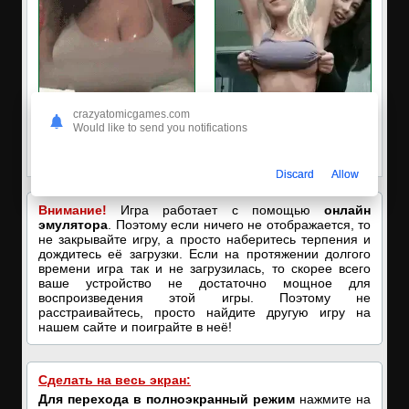
crazyatomicgames.com
🔥ПОРНО-ЧАТ ОНЛАЙН🔥
✅ЗАХОДИ, ПОДРОЧИМ!
Would like to send you notifications
Я кончаю! С͟м͟о͟т͟р͟е͟т͟ь͟!➡️
🔥ПОКАЗЫВАЕМ НАШИ
ДЫРОЧКИ!🔥
Discard
Allow
Внимание!
Игра работает с помощью
онлайн
эмулятора
. Поэтому если ничего не отображается, то
не закрывайте игру, а просто наберитесь терпения и
дождитесь её загрузки. Если на протяжении долгого
времени игра так и не загрузилась, то скорее всего
ваше устройство не достаточно мощное для
воспроизведения этой игры. Поэтому не
расстраивайтесь, просто найдите другую игру на
нашем сайте и поиграйте в неё!
Сделать на весь экран:
Для перехода в полноэкранный режим
нажмите на