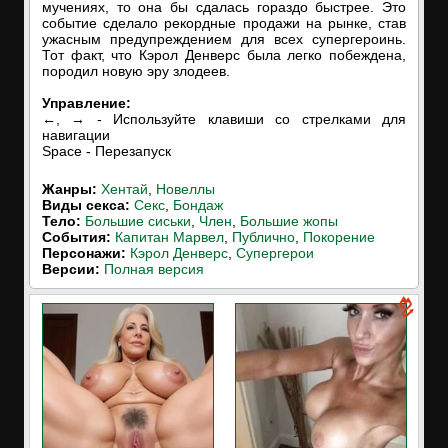
мучениях, то она бы сдалась гораздо быстрее. Это
событие сделало рекордные продажи на рынке, став
ужасным предупреждением для всех супергероинь.
Тот факт, что Кэрол Денверс была легко побеждена,
породил новую эру злодеев.
Управление:
←, → - Используйте клавиши со стрелками для
навигации
Space - Перезапуск
Жанры:
Хентай
,
Новеллы
Виды секса:
Секс
,
Бондаж
Тело:
Большие сиськи
,
Член
,
Большие жопы
События:
Капитан Марвел
,
Публично
,
Покорение
Персонажи:
Кэрол Денверс
,
Супергерои
Версии:
Полная версия