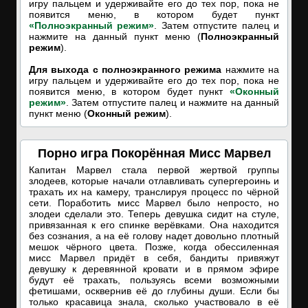
игру пальцем и удерживайте его до тех пор, пока не
появится меню, в котором будет пункт
«Полноэкранный режим»
. Затем отпустите палец и
нажмите на данный пункт меню (
Полноэкранный
режим
).
Для выхода с полноэкранного режима
нажмите на
игру пальцем и удерживайте его до тех пор, пока не
появится меню, в котором будет пункт
«Оконный
режим»
. Затем отпустите палец и нажмите на данный
пункт меню (
Оконный режим
).
Порно игра Покорённая Мисс Марвел
Капитан Марвел стала первой жертвой группы
злодеев, которые начали отлавливать супергероинь и
трахать их на камеру, транслируя процесс по чёрной
сети. Поработить мисс Марвел было непросто, но
злодеи сделали это. Теперь девушка сидит на стуле,
привязанная к его спинке верёвками. Она находится
без сознания, а на её голову надет довольно плотный
мешок чёрного цвета. Позже, когда обессиленная
мисс Марвел придёт в себя, бандиты привяжут
девушку к деревянной кровати и в прямом эфире
будут её трахать, пользуясь всеми возможными
фетишами, осквернив её до глубины души. Если бы
только красавица знала, сколько участвовало в её