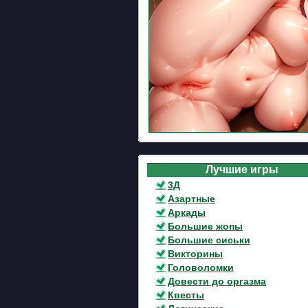
Лучшие игры
3Д
Азартные
Аркады
Большие жопы
Большие сиськи
Викторины
Головоломки
Довести до оргазма
Квесты