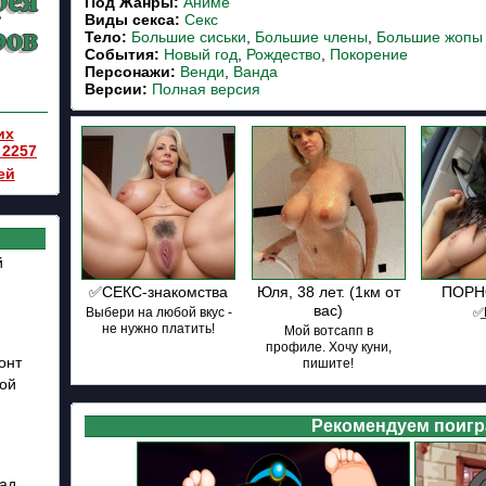
Под Жанры:
Аниме
Виды секса:
Секс
Тело:
Большие сиськи
,
Большие члены
,
Большие жопы
События:
Новый год
,
Рождество
,
Покорение
Персонажи:
Венди
,
Ванда
Версии:
Полная версия
их
 2257
ей
й
✅СЕКС-знакомства
Юля, 38 лет. (1км от
ПОРНО
вас)
Выбери на любой вкус -
✅͟
не нужно платить!
Мой вотсапп в
профиле. Хочу куни,
онт
пишите!
кой
Рекомендуем поигр
зад