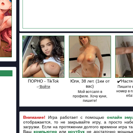
ПОРНО - TikTok
Юля, 38 лет. (1км от
✔️Настя
вас)
✅͟В͟о͟й͟т͟и
Пишите в
номер в 
Мой вотсапп в
ебат
профиле. Хочу куни,
пишите!
Внимание!
Игра работает с помощью
онлайн эму
отображается, то не закрывайте игру, а просто наб
загрузки. Если на протяжении долгого времени игра так
Ваш
компьютер
или
ноутбук
не достаточно мощные