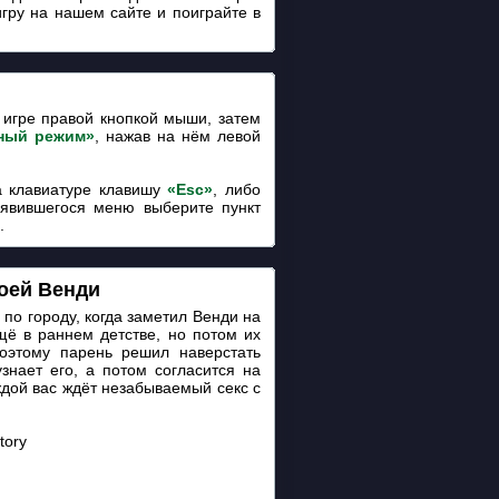
игру на нашем сайте и поиграйте в
игре правой кнопкой мыши, затем
ный режим»
, нажав на нём левой
 клавиатуре клавишу
«Esc»
, либо
оявившегося меню выберите пункт
.
оей Венди
 по городу, когда заметил Венди на
ё в раннем детстве, но потом их
поэтому парень решил наверстать
знает его, а потом согласится на
ждой вас ждёт незабываемый секс с
tory