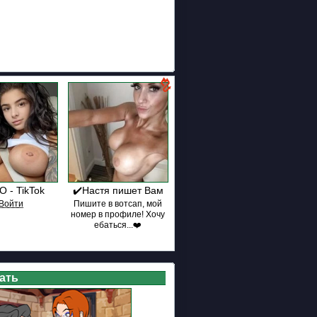
 - TikTok
✔️Настя пишет Вам
В͟о͟й͟т͟и
Пишите в вотсап, мой
номер в профиле! Хочу
ебаться...❤️
ать