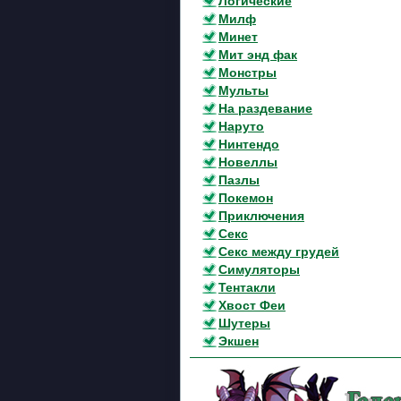
Логические
Милф
Минет
Мит энд фак
Монстры
Мульты
На раздевание
Наруто
Нинтендо
Новеллы
Пазлы
Покемон
Приключения
Секс
Секс между грудей
Симуляторы
Тентакли
Хвост Феи
Шутеры
Экшен