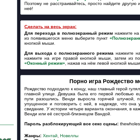
Поэтому не расстраивайтесь, просто найдите другую 
неё!
Сделать на весь экран:
Для перехода в полноэкранный режим
нажмите на 
из появившегося меню выберите пункт
«Полноэкран
кнопкой мыши.
Для выхода с полноэкранного режима
нажмите на
нажмите на игре правой кнопкой мыши, затем из п
«Оконный режим»
, нажав на нём левой кнопкой мыши
Порно игра Рождество м
Рождество подходило к концу, наш главный герой гулял
главной улице. Девушка была его первой любовью ещ
пути разошлись. Венди выросла горячей штучкой, 
упущенное и поговорить с ней, в надежде, что она у
свидание. У истории четыре варианта окончания, в ка
Венди или её сестрой-близнецом Вандой.
Пароль разблокирующий все секс сцены:
thewholes
Жанры:
Хентай
,
Новеллы