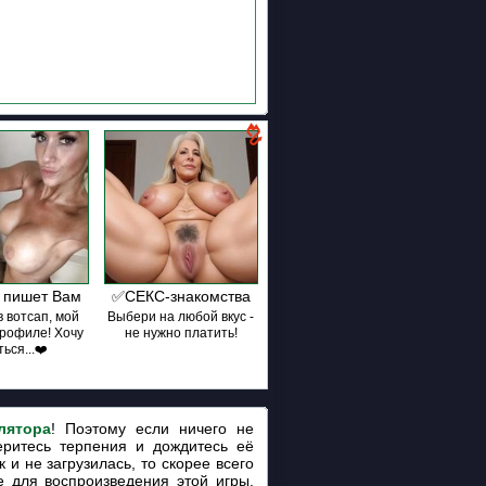
 пишет Вам
✅СЕКС-знакомства
 вотсап, мой
Выбери на любой вкус -
профиле! Хочу
не нужно платить!
ься...❤️
лятора
! Поэтому если ничего не
еритесь терпения и дождитесь её
 и не загрузилась, то скорее всего
 для воспроизведения этой игры.