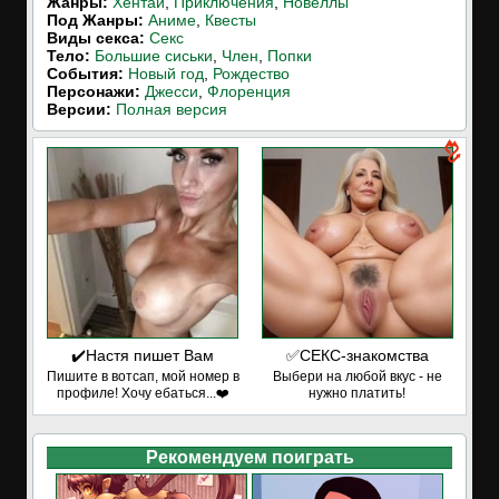
Жанры:
Хентай
,
Приключения
,
Новеллы
Под Жанры:
Аниме
,
Квесты
Виды секса:
Секс
Тело:
Большие сиськи
,
Член
,
Попки
События:
Новый год
,
Рождество
Персонажи:
Джесси
,
Флоренция
Версии:
Полная версия
✔️Настя пишет Вам
✅СЕКС-знакомства
Пишите в вотсап, мой номер в
Выбери на любой вкус - не
профиле! Хочу ебаться...❤️
нужно платить!
Рекомендуем поиграть