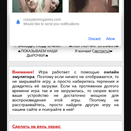
crazyatomicgames.com
Would like to send you notifications
Discard
Allow
✅ЗАХОДИ, ПОДРОЧИМ!
🔥ПОРНО-ЧАТ ОНЛАЙН🔥
🔥ПОКАЗЫВАЕМ НАШИ
Я кончаю! С͟м͟о͟т͟р͟е͟т͟ь͟!➡️
ДЫРОЧКИ!🔥
Внимание!
Игра работает с помощью
онлайн
эмулятора
. Поэтому если ничего не отображается, то
не закрывайте игру, а просто наберитесь терпения и
дождитесь её загрузки. Если на протяжении долгого
времени игра так и не загрузилась, то скорее всего
ваше устройство не достаточно мощное для
воспроизведения этой игры. Поэтому не
расстраивайтесь, просто найдите другую игру на
нашем сайте и поиграйте в неё!
Сделать на весь экран: