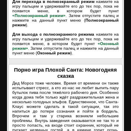
Для перехода в полноэкранный режим
нажмите на
игру пальцем и удерживайте его до тех пор, пока не
появится меню, в котором будет пункт
«Полноэкранный режим»
. Затем отпустите палец и
нажмите на данный пункт меню (
Полноэкранный
режим
).
Для выхода с полноэкранного режима
нажмите на
игру пальцем и удерживайте его до тех пор, пока не
появится меню, в котором будет пункт
«Оконный
режим»
. Затем отпустите палец и нажмите на данный
пункт меню (
Оконный режим
).
Порно игра Плохой Санта: Новогодняя
сказка
Дед Мороз тоже человек. Время от времени он также
испытывает стресс, а кто из нас не любит выпить пару
бутылок пива после тяжёлого рабочего дня. Особенно
когда дома тебя только ждёт раздражительная жена и
несколько голодных эльфов. Единственное, что Санта-
Клаус можете сделать в такой ситуации, так это
напиться до потери сознания и пойти в бордель.
Впрочем и там у старика возникли небольшие
проблемы. Внутрь заведения оказывается не так то и
просто попасть, на входе стоит охранник, который не
пускает незваных гостей, а в камине горит огонь.