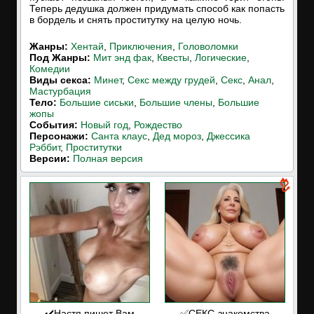
Теперь дедушка должен придумать способ как попасть
в бордель и снять проститутку на целую ночь.
Жанры:
Хентай
,
Приключения
,
Головоломки
Под Жанры:
Мит энд фак
,
Квесты
,
Логические
,
Комедии
Виды секса:
Минет
,
Секс между грудей
,
Секс
,
Анал
,
Мастурбация
Тело:
Большие сиськи
,
Большие члены
,
Большие
жопы
События:
Новый год
,
Рождество
Персонажи:
Санта клаус
,
Дед мороз
,
Джессика
Рэббит
,
Проститутки
Версии:
Полная версия
✔️Настя пишет Вам
✅СЕКС-знакомства