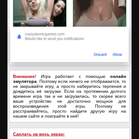
crazyatomicgames.com
Would like to send you notifications
✅ЗАХОДИ, ПОДРОЧИМ!
🔥ПОРНО-ЧАТ ОНЛАЙН🔥
🔥ПОКАЗЫВАЕМ НАШИ
Я кончаю! С͟м͟о͟т͟р͟е͟т͟ь͟!➡️
Discard
Allow
ДЫРОЧКИ!🔥
Внимание!
Игра работает с помощью
онлайн
эмулятора
. Поэтому если ничего не отображается, то
не закрывайте игру, а просто наберитесь терпения и
дождитесь её загрузки. Если на протяжении долгого
времени игра так и не загрузилась, то скорее всего
ваше устройство не достаточно мощное для
воспроизведения этой игры. Поэтому не
расстраивайтесь, просто найдите другую игру на
нашем сайте и поиграйте в неё!
Сделать на весь экран: