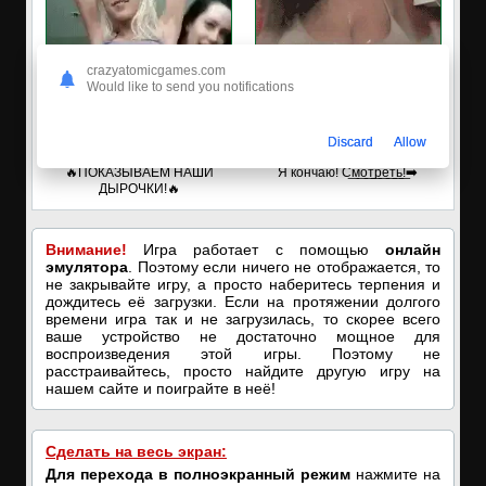
crazyatomicgames.com
Would like to send you notifications
Discard
Allow
✅ЗАХОДИ, ПОДРОЧИМ!
🔥ПОРНО-ЧАТ ОНЛАЙН🔥
🔥ПОКАЗЫВАЕМ НАШИ
Я кончаю! С͟м͟о͟т͟р͟е͟т͟ь͟!➡️
ДЫРОЧКИ!🔥
Внимание!
Игра работает с помощью
онлайн
эмулятора
. Поэтому если ничего не отображается, то
не закрывайте игру, а просто наберитесь терпения и
дождитесь её загрузки. Если на протяжении долгого
времени игра так и не загрузилась, то скорее всего
ваше устройство не достаточно мощное для
воспроизведения этой игры. Поэтому не
расстраивайтесь, просто найдите другую игру на
нашем сайте и поиграйте в неё!
Сделать на весь экран:
Для перехода в полноэкранный режим
нажмите на