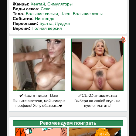
Жанры:
Хентай
,
Симуляторы
Виды секса:
Секс
Тело:
Большие сиськи
,
Член
,
Большие жопы
События:
Нинтендо
Персонажи:
Буэтта
,
Луиджи
Версии:
Полная версия
✔️Настя пишет Вам
✅СЕКС-знакомства
Пишите в вотсап, мой номер в
Выбери на любой вкус - не
профиле! Хочу ебаться...❤️
нужно платить!
Рекомендуем поиграть