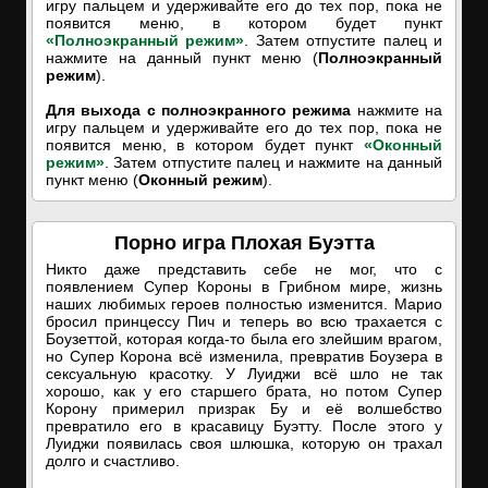
игру пальцем и удерживайте его до тех пор, пока не
появится меню, в котором будет пункт
«Полноэкранный режим»
. Затем отпустите палец и
нажмите на данный пункт меню (
Полноэкранный
режим
).
Для выхода с полноэкранного режима
нажмите на
игру пальцем и удерживайте его до тех пор, пока не
появится меню, в котором будет пункт
«Оконный
режим»
. Затем отпустите палец и нажмите на данный
пункт меню (
Оконный режим
).
Порно игра Плохая Буэтта
Никто даже представить себе не мог, что с
появлением Супер Короны в Грибном мире, жизнь
наших любимых героев полностью изменится. Марио
бросил принцессу Пич и теперь во всю трахается с
Боузеттой, которая когда-то была его злейшим врагом,
но Супер Корона всё изменила, превратив Боузера в
сексуальную красотку. У Луиджи всё шло не так
хорошо, как у его старшего брата, но потом Супер
Корону примерил призрак Бу и её волшебство
превратило его в красавицу Буэтту. После этого у
Луиджи появилась своя шлюшка, которую он трахал
долго и счастливо.