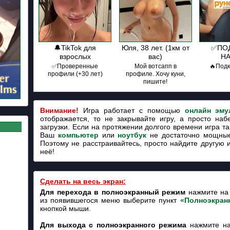
🔔TikTok для
Юля, 38 лет. (1км от
✅ПО
взрослых
вас)
Н
✅Проверенные
Мой вотсапп в
🔥Под
профили (+30 лет)
профиле. Хочу куни,
пишите!
Внимание!
Игра работает с помощью
онлайн эму
отображается, то не закрывайте игру, а просто наб
загрузки. Если на протяжении долгого времени игра так
Ваш
компьютер
или
ноутбук
не достаточно мощные
Поэтому не расстраивайтесь, просто найдите другую 
неё!
Сделать на весь экран:
Для перехода в полноэкранный режим
нажмите на 
из появившегося меню выберите пункт
«Полноэкран
кнопкой мыши.
Для выхода с полноэкранного режима
нажмите на