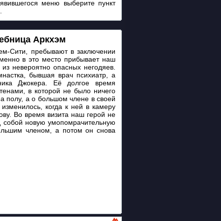
оявившегося меню выберите пункт
.
чебница Аркхэм
тем-Сити, пребывают в заключении
менно в это место прибывает наш
 из невероятно опасных негодяев.
настка, бывшая врач психиатр, а
пника Джокера. Её долгое время
тенами, в которой не было ничего
а полу, а о большом члене в своей
 изменилось, когда к ней в камеру
ову. Во время визита наш герой не
ед собой новую умопомрачительную
ольшим членом, а потом он снова