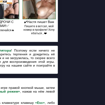
ДРОЧИ С
✔️Настя пишет Вам
АМИ!✅
Пишите в вотсап, мой
номер в профиле! Хочу
ключайся🔥
ебаться...❤️
лятора
! Поэтому если ничего не
еритесь терпения и дождитесь её
 и не загрузилась, то скорее всего
 для воспроизведения этой игры.
игру на нашем сайте и поиграйте в
игре правой кнопкой мыши, затем
ный режим»
, нажав на нём левой
 клавиатуре клавишу
«Esc»
, либо