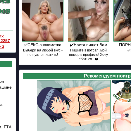
их
 2257
✅СЕКС-знакомства
✔️Настя пишет Вам
ПОРНО
ей
Выбери на любой вкус -
Пишите в вотсап, мой
✅͟
не нужно платить!
номер в профиле! Хочу
ебаться...❤️
-
Рекомендуем поигр
онт
машине
и-
а: ГТА