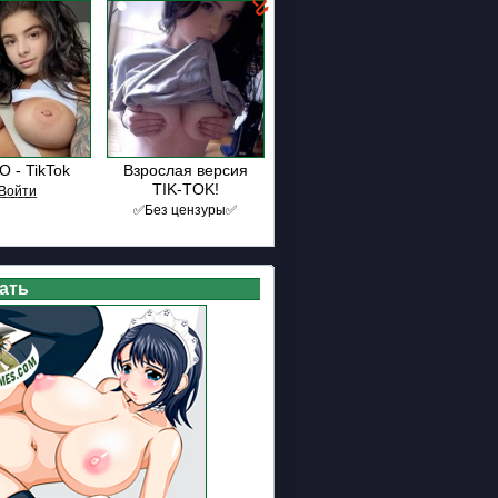
 - TikTok
Взрослая версия
TIK-TOK!
В͟о͟й͟т͟и
✅Без цензуры✅
ать