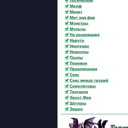
Логические
Милф
Минет
Мит энд фак
Монстры
Мульты
На раздевание
Наруто
Нинтендо
Новеллы
Пазлы
Покемон
Приключения
Секс
Секс между грудей
Симуляторы
Тентакли
Хвост Феи
Шутеры
Экшен