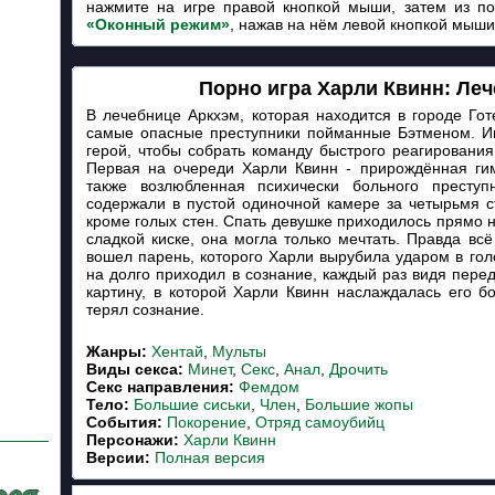
нажмите на игре правой кнопкой мыши, затем из п
«Оконный режим»
, нажав на нём левой кнопкой мыши
Порно игра Харли Квинн: Ле
В лечебнице Аркхэм, которая находится в городе Го
самые опасные преступники пойманные Бэтменом. И
герой, чтобы собрать команду быстрого реагирования
Первая на очереди Харли Квинн - прирождённая гим
также возлюбленная психически больного престу
содержали в пустой одиночной камере за четырьмя с
кроме голых стен. Спать девушке приходилось прямо н
сладкой киске, она могла только мечтать. Правда всё
вошел парень, которого Харли вырубила ударом в гол
на долго приходил в сознание, каждый раз видя пер
картину, в которой Харли Квинн наслаждалась его б
терял сознание.
Жанры:
Хентай
,
Мульты
Виды секса:
Минет
,
Секс
,
Анал
,
Дрочить
Cекс направления:
Фемдом
Тело:
Большие сиськи
,
Член
,
Большие жопы
События:
Покорение
,
Отряд самоубийц
Персонажи:
Харли Квинн
Версии:
Полная версия