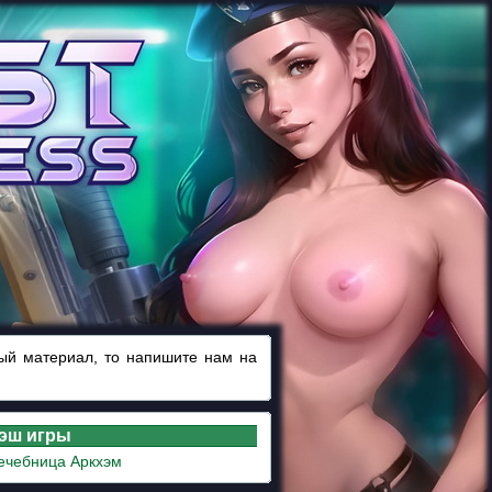
ный материал, то напишите нам на
лэш игры
ечебница Аркхэм