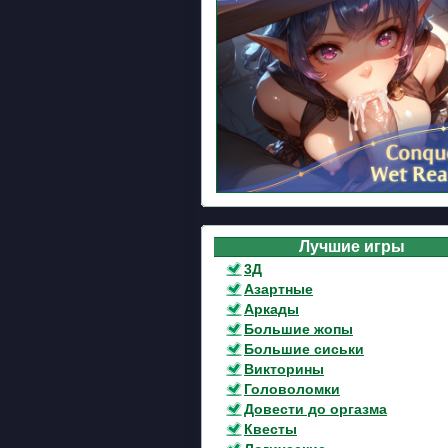
Лучшие игры
3Д
Азартные
Аркады
Большие жопы
Большие сиськи
Викторины
Головоломки
Довести до оргазма
Квесты